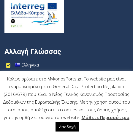
Αλλαγή Γλώσσας
Ελληνικα
Αγγλικα
Καλως ορίσατε στο MykonosPorts.gr. Το website μας είναι
εναρμονισμένο με το General Data Protection Regulation
(2016/679) που είναι ο Νέος Γενικός Κανονισμός Προστασίας
Δεδομένων της Ευρωπαϊκής Ένωσης. Με την χρήση αυτού του
ιστότοπου, αποδέχεστε τα cookies και τους όρους χρήσης
MykonosPorts.gr
All rights reserved
για την ορθή λειτουργία του website.
Μάθετε Περισσότερα
Wrk.gr
Αποδοχή