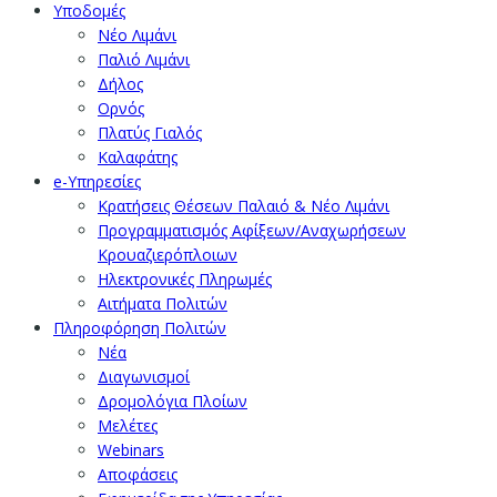
Υποδομές
Νέο Λιμάνι
Παλιό Λιμάνι
Δήλος
Ορνός
Πλατύς Γιαλός
Καλαφάτης
e-Υπηρεσίες
Κρατήσεις Θέσεων Παλαιό & Νέο Λιμάνι
Προγραμματισμός Αφίξεων/Αναχωρήσεων
Κρουαζιερόπλοιων
Ηλεκτρονικές Πληρωμές
Αιτήματα Πολιτών
Πληροφόρηση Πολιτών
Νέα
Διαγωνισμοί
Δρομολόγια Πλοίων
Μελέτες
Webinars
Αποφάσεις