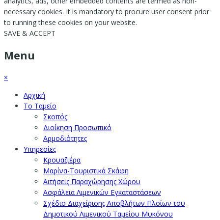
analytics, ads, other embedded contents are termed as non-
necessary cookies. It is mandatory to procure user consent prior
to running these cookies on your website.
SAVE & ACCEPT
Menu
×
Αρχική
Το Ταμείο
Σκοπός
Διοίκηση Προσωπικό
Αρμοδιότητες
Υπηρεσίες
Κρουαζιέρα
Μαρίνα-Τουριστικά Σκάφη
Αιτήσεις Παραχώρησης Χώρου
Ασφάλεια Λιμενικών Εγκαταστάσεων
Σχέδιο Διαχείρισης Αποβλήτων Πλοίων του
Δημοτικού Λιμενικού Ταμείου Μυκόνου