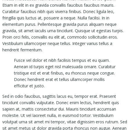
Etiam in elit in ex gravida convallis faucibus faucibus mauris.
Curabitur faucibus nibh quis viverra finibus. Donec ligula leo,
fringilla quis luctus at, posuere a neque. Nulla facilisi. In in
elementum purus. Pellentesque gravida purus aliquam neque
gravida, sit amet iaculis urna tincidunt. Quisque ut egestas turpis.
Proin orci felis, convallis eu elit at, commodo sollicitudin eros.
Vestibulum ullamcorper neque tellus. Integer varius tellus a
hendrerit fermentum.
Fusce vel dolor et nibh facilisis tempus et eu quam.
Aenean id turpis eget nisl malesuada ornare. Curabitur
tristique est et erat finibus, eu rhoncus neque congue.
Donec hendrerit erat et tellus ullamcorper mollis
efficitur et justo.
Sed in odio faucibus, sagittis lacus eu, tempor erat. Praesent
tincidunt convallis vulputate. Donec enim lectus, hendrerit quis
sapien at, mattis consectetur dui. Mauris tincidunt accumsan
molestie. Ut vel laoreet nulla, in euismod tortor. Vestibulum
volutpat urna sit amet mi tempor, vitae dignissim eros rutrum. Sed
sit amet metus ut dolor gravida porta rhoncus non augue. Aenean