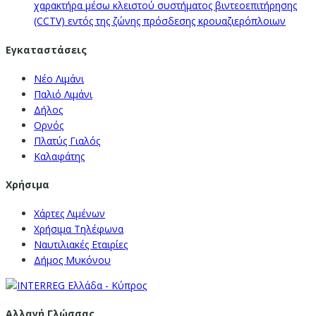
χαρακτήρα μέσω κλειστού συστήματος βιντεοεπιτήρησης
(CCTV) εντός της ζώνης πρόσδεσης κρουαζιερόπλοιων
Εγκαταστάσεις
Νέο Λιμάνι
Παλιό Λιμάνι
Δήλος
Ορνός
Πλατύς Γιαλός
Καλαφάτης
Χρήσιμα
Χάρτες Λιμένων
Χρήσιμα Τηλέφωνα
Ναυτιλιακές Εταιρίες
Δήμος Μυκόνου
Αλλαγή Γλώσσας