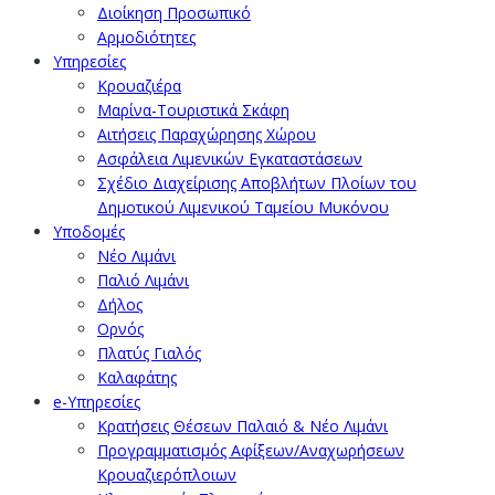
Διοίκηση Προσωπικό
Αρμοδιότητες
Υπηρεσίες
Κρουαζιέρα
Μαρίνα-Τουριστικά Σκάφη
Αιτήσεις Παραχώρησης Χώρου
Ασφάλεια Λιμενικών Εγκαταστάσεων
Σχέδιο Διαχείρισης Αποβλήτων Πλοίων του
Δημοτικού Λιμενικού Ταμείου Μυκόνου
Υποδομές
Νέο Λιμάνι
Παλιό Λιμάνι
Δήλος
Ορνός
Πλατύς Γιαλός
Καλαφάτης
e-Υπηρεσίες
Κρατήσεις Θέσεων Παλαιό & Νέο Λιμάνι
Προγραμματισμός Αφίξεων/Αναχωρήσεων
Κρουαζιερόπλοιων