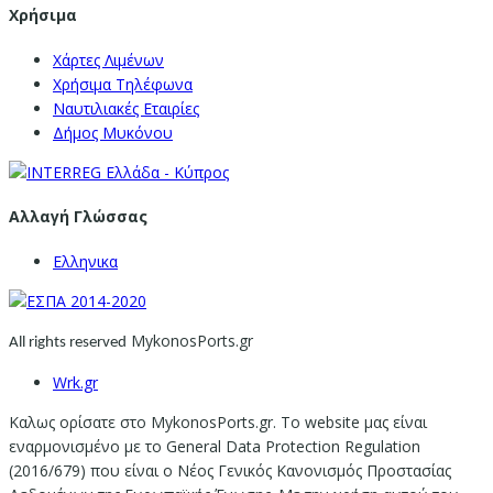
Χρήσιμα
Χάρτες Λιμένων
Χρήσιμα Τηλέφωνα
Ναυτιλιακές Εταιρίες
Δήμος Μυκόνου
Αλλαγή Γλώσσας
Ελληνικα
MykonosPorts.gr
All rights reserved
Wrk.gr
Καλως ορίσατε στο MykonosPorts.gr. Το website μας είναι
εναρμονισμένο με το General Data Protection Regulation
(2016/679) που είναι ο Νέος Γενικός Κανονισμός Προστασίας