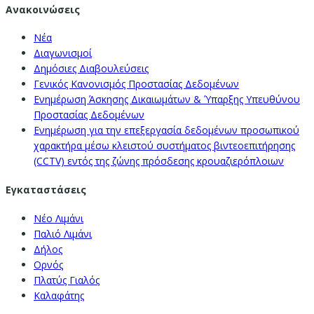
Ανακοινώσεις
Νέα
Διαγωνισμοί
Δημόσιες Διαβουλεύσεις
Γενικός Κανονισμός Προστασίας Δεδομένων
Ενημέρωση Άσκησης Δικαιωμάτων & Ύπαρξης Υπευθύνου
Προστασίας Δεδομένων
Ενημέρωση για την επεξεργασία δεδομένων προσωπικού
χαρακτήρα μέσω κλειστού συστήματος βιντεοεπιτήρησης
(CCTV) εντός της ζώνης πρόσδεσης κρουαζιερόπλοιων
Εγκαταστάσεις
Νέο Λιμάνι
Παλιό Λιμάνι
Δήλος
Ορνός
Πλατύς Γιαλός
Καλαφάτης