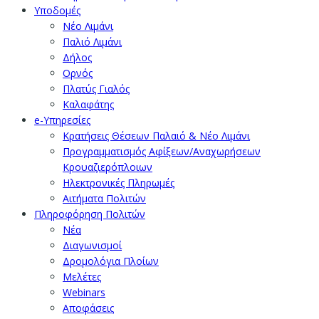
Υποδομές
Νέο Λιμάνι
Παλιό Λιμάνι
Δήλος
Ορνός
Πλατύς Γιαλός
Καλαφάτης
e-Υπηρεσίες
Κρατήσεις Θέσεων Παλαιό & Νέο Λιμάνι
Προγραμματισμός Αφίξεων/Αναχωρήσεων
Κρουαζιερόπλοιων
Ηλεκτρονικές Πληρωμές
Αιτήματα Πολιτών
Πληροφόρηση Πολιτών
Νέα
Διαγωνισμοί
Δρομολόγια Πλοίων
Μελέτες
Webinars
Αποφάσεις