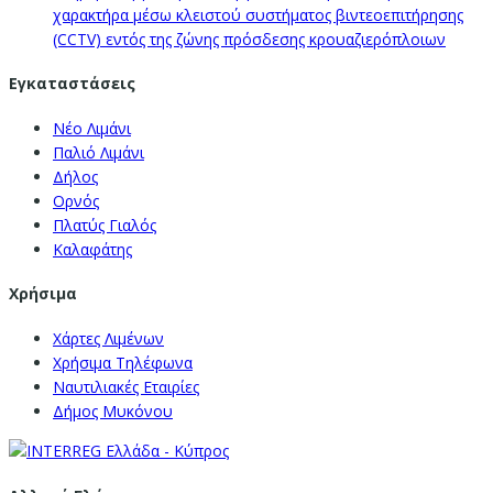
χαρακτήρα μέσω κλειστού συστήματος βιντεοεπιτήρησης
(CCTV) εντός της ζώνης πρόσδεσης κρουαζιερόπλοιων
Εγκαταστάσεις
Νέο Λιμάνι
Παλιό Λιμάνι
Δήλος
Ορνός
Πλατύς Γιαλός
Καλαφάτης
Χρήσιμα
Χάρτες Λιμένων
Χρήσιμα Τηλέφωνα
Ναυτιλιακές Εταιρίες
Δήμος Μυκόνου