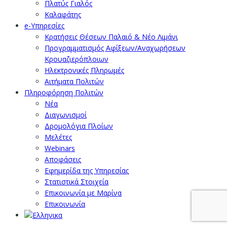
Πλατύς Γιαλός
Καλαφάτης
e-Υπηρεσίες
Κρατήσεις Θέσεων Παλαιό & Νέο Λιμάνι
Προγραμματισμός Αφίξεων/Αναχωρήσεων
Κρουαζιερόπλοιων
Ηλεκτρονικές Πληρωμές
Αιτήματα Πολιτών
Πληροφόρηση Πολιτών
Νέα
Διαγωνισμοί
Δρομολόγια Πλοίων
Μελέτες
Webinars
Αποφάσεις
Εφημερίδα της Υπηρεσίας
Στατιστικά Στοιχεία
Επικοινωνία με Μαρίνα
Επικοινωνία