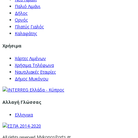
Παλιό Λιμάνι
Δήλος
Ορνός
Πλατύς Γιαλός
Καλαφάτης
Χρήσιμα
Χάρτες Λιμένων
Χρήσιμα Τηλέφωνα
Ναυτιλιακές Εταιρίες
Δήμος Μυκόνου
Αλλαγή Γλώσσας
Ελληνικα
MykonosPorts.gr
All rights reserved