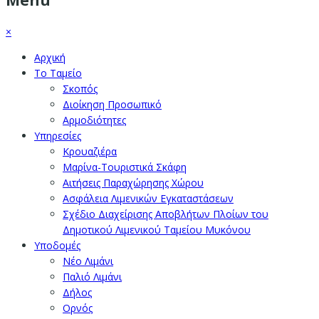
×
Αρχική
Το Ταμείο
Σκοπός
Διοίκηση Προσωπικό
Αρμοδιότητες
Υπηρεσίες
Κρουαζιέρα
Μαρίνα-Τουριστικά Σκάφη
Αιτήσεις Παραχώρησης Χώρου
Ασφάλεια Λιμενικών Εγκαταστάσεων
Σχέδιο Διαχείρισης Αποβλήτων Πλοίων του
Δημοτικού Λιμενικού Ταμείου Μυκόνου
Υποδομές
Νέο Λιμάνι
Παλιό Λιμάνι
Δήλος
Ορνός