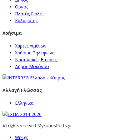
Ορνός
Πλατύς Γιαλός
Καλαφάτης
Χρήσιμα
Χάρτες Λιμένων
Χρήσιμα Τηλέφωνα
Ναυτιλιακές Εταιρίες
Δήμος Μυκόνου
Αλλαγή Γλώσσας
Ελληνικα
MykonosPorts.gr
All rights reserved
Wrk.gr