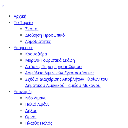
×
Αρχική
Το Ταμείο
Σκοπός
Διοίκηση Προσωπικό
Αρμοδιότητες
Υπηρεσίες
Κρουαζιέρα
Μαρίνα-Τουριστικά Σκάφη
Αιτήσεις Παραχώρησης Χώρου
Ασφάλεια Λιμενικών Εγκαταστάσεων
Σχέδιο Διαχείρισης Αποβλήτων Πλοίων του
Δημοτικού Λιμενικού Ταμείου Μυκόνου
Υποδομές
Νέο Λιμάνι
Παλιό Λιμάνι
Δήλος
Ορνός
Πλατύς Γιαλός