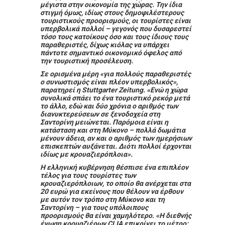
μέγιστα στην οικονομία της χώρας. Την ίδια
στιγμή όμως, ιδίως στους δημοφιλέστερους
τουριστικούς προορισμούς, οι τουρίστες είναι
υπερβολικά πολλοί – γεγονός που δυσαρεστεί
τόσο τους κατοίκους όσο και τους ίδιους τους
παραθεριστές, δίχως κιόλας να υπάρχει
πάντοτε σημαντικό οικονομικό όφελος από
την τουριστική προσέλευση.
Σε ορισμένα μέρη «για πολλούς παραθεριστές
ο συνωστισμός είναι πλέον υπερβολικός»,
παρατηρεί η Stuttgarter Zeitung. «Ενώ η χώρα
συνολικά σπάει το ένα τουριστικό ρεκόρ μετά
το άλλο, εδώ και δύο χρόνια ο αριθμός των
διανυκτερεύσεων σε ξενοδοχεία στη
Σαντορίνη μειώνεται. Παρόμοια είναι η
κατάσταση και στη Μύκονο – πολλά δωμάτια
μένουν άδεια, αν και ο αριθμός των ημερήσιων
επισκεπτών αυξάνεται. Διότι πολλοί έρχονται
ιδίως με κρουαζιερόπλοια».
Η ελληνική κυβέρνηση θέσπισε ένα επιπλέον
τέλος για τους τουρίστες των
κρουαζιερόπλοιων, το οποίο θα ανέρχεται στα
20 ευρώ για εκείνους που θέλουν να έρθουν
με αυτόν τον τρόπο στη Μύκονο και τη
Σαντορίνη – για τους υπόλοιπους
προορισμούς θα είναι χαμηλότερο. «Η διεθνής
ένωση κρουαζιέρων CLIA επικρίνει το μέτρο: