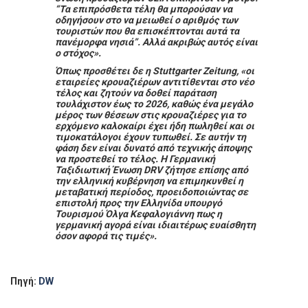
“Τα επιπρόσθετα τέλη θα μπορούσαν να
οδηγήσουν στο να μειωθεί ο αριθμός των
τουριστών που θα επισκέπτονται αυτά τα
πανέμορφα νησιά”. Αλλά ακριβώς αυτός είναι
ο στόχος».
Όπως προσθέτει δε η Stuttgarter Zeitung, «οι
εταιρείες κρουαζιέρων αντιτίθενται στο νέο
τέλος και ζητούν να δοθεί παράταση
τουλάχιστον έως το 2026, καθώς ένα μεγάλο
μέρος των θέσεων στις κρουαζιέρες για το
ερχόμενο καλοκαίρι έχει ήδη πωληθεί και οι
τιμοκατάλογοι έχουν τυπωθεί. Σε αυτήν τη
φάση δεν είναι δυνατό από τεχνικής άποψης
να προστεθεί το τέλος. Η Γερμανική
Ταξιδιωτική Ένωση DRV ζήτησε επίσης από
την ελληνική κυβέρνηση να επιμηκυνθεί η
μεταβατική περίοδος, προειδοποιώντας σε
επιστολή προς την Ελληνίδα υπουργό
Τουρισμού Όλγα Κεφαλογιάννη πως η
γερμανική αγορά είναι ιδιαιτέρως ευαίσθητη
όσον αφορά τις τιμές».
Πηγή:
DW