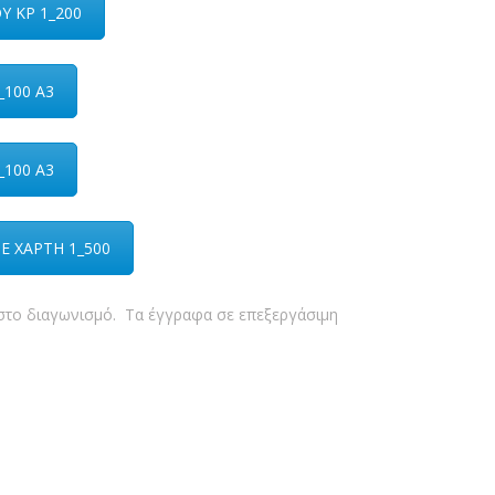
Υ ΚΡ 1_200
_100 Α3
_100 Α3
Ε ΧΑΡΤΗ 1_500
ή στο διαγωνισμό. Τα έγγραφα σε επεξεργάσιμη