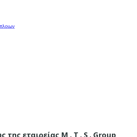
όπλοιων
της εταιρείας M . T . S . Group