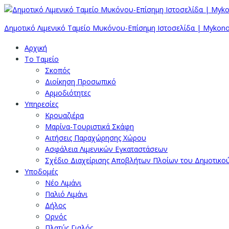
Δημοτικό Λιμενικό Ταμείο Μυκόνου-Επίσημη Ιστοσελίδα | Mykono
Αρχική
Το Ταμείο
Σκοπός
Διοίκηση Προσωπικό
Αρμοδιότητες
Υπηρεσίες
Κρουαζιέρα
Μαρίνα-Τουριστικά Σκάφη
Αιτήσεις Παραχώρησης Χώρου
Ασφάλεια Λιμενικών Εγκαταστάσεων
Σχέδιο Διαχείρισης Αποβλήτων Πλοίων του Δημοτικο
Υποδομές
Νέο Λιμάνι
Παλιό Λιμάνι
Δήλος
Ορνός
Πλατύς Γιαλός