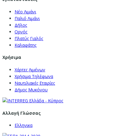
Νέο Λιμάνι
Παλιό Λιμάνι
Δήλος
Ορνός
Πλατύς Γιαλός
Καλαφάτης
Χρήσιμα
Χάρτες Λιμένων
Χρήσιμα Τηλέφωνα
Ναυτιλιακές Εταιρίες
Δήμος Μυκόνου
Αλλαγή Γλώσσας
Ελληνικα