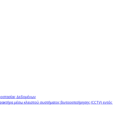
ροστασίας Δεδομένων
κτήρα μέσω κλειστού συστήματος βιντεοεπιτήρησης (CCTV) εντός