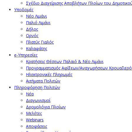
Σχέδιο Διαχείρισης Αποβλήτων Πλοίων του Δημοτικο
Υποδομές
Νέο Λιμάνι
Παλιό Λιμάνι
Δήλος
Ορνός
Πλατύς Γιαλός
Καλαφάτης
e-Υπηρεσίες
Κρατήσεις Θέσεων Παλαιό & Νέο Λιμάνι
Προγραμματισμός Αφίξεων/Αναχωρήσεων Κρουαζιερ
Ηλεκτρονικές Πληρωμές
Αιτήματα Πολιτών
Πληροφόρηση Πολιτών
Νέα
Διαγωνισμοί
Δρομολόγια Πλοίων
Μελέτες
Webinars
Αποφάσεις