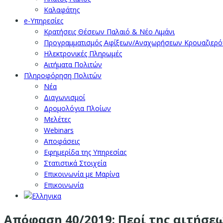
Καλαφάτης
e-Υπηρεσίες
Κρατήσεις Θέσεων Παλαιό & Νέο Λιμάνι
Προγραμματισμός Αφίξεων/Αναχωρήσεων Κρουαζιερ
Ηλεκτρονικές Πληρωμές
Αιτήματα Πολιτών
Πληροφόρηση Πολιτών
Νέα
Διαγωνισμοί
Δρομολόγια Πλοίων
Μελέτες
Webinars
Αποφάσεις
Εφημερίδα της Υπηρεσίας
Στατιστικά Στοιχεία
Επικοινωνία με Μαρίνα
Επικοινωνία
Απόφαση 40/2019: Περί της αιτήσεως 