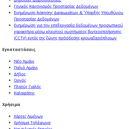
Γενικός Κανονισμός Προστασίας Δεδομένων
Ενημέρωση Άσκησης Δικαιωμάτων & Ύπαρξης Υπευθύνου
Προστασίας Δεδομένων
Ενημέρωση για την επεξεργασία δεδομένων προσωπικού
χαρακτήρα μέσω κλειστού συστήματος βιντεοεπιτήρησης
(CCTV) εντός της ζώνης πρόσδεσης κρουαζιερόπλοιων
Εγκαταστάσεις
Νέο Λιμάνι
Παλιό Λιμάνι
Δήλος
Ορνός
Πλατύς Γιαλός
Καλαφάτης
Χρήσιμα
Χάρτες Λιμένων
Χρήσιμα Τηλέφωνα
Ναυτιλιακές Εταιρίες