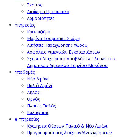
Σκοπός
Διοίκηση Προσωπικό
Αρμοδιότητες
Υπηρεσίες
Κρουαζιέρα
Μαρίνα-Τουριστικά Σκάφη
Αιτήσεις Παραχώρησης Χώρου
Ασφάλεια Λιμενικών Εγκαταστάσεων
Σχέδιο Διαχείρισης Αποβλήτων Πλοίων του
Δημοτικού Λιμενικού Ταμείου Μυκόνου
Υποδομές
Νέο Λιμάνι
Παλιό Λιμάνι
Δήλος
Ορνός
Πλατύς Γιαλός
Καλαφάτης
e-Υπηρεσίες
Κρατήσεις Θέσεων Παλαιό & Νέο Λιμάνι
Προγραμματισμός Αφίξεων/Αναχωρήσεων