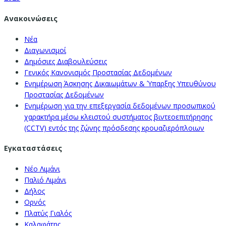
Ανακοινώσεις
Νέα
Διαγωνισμοί
Δημόσιες Διαβουλεύσεις
Γενικός Κανονισμός Προστασίας Δεδομένων
Ενημέρωση Άσκησης Δικαιωμάτων & Ύπαρξης Υπευθύνου
Προστασίας Δεδομένων
Ενημέρωση για την επεξεργασία δεδομένων προσωπικού
χαρακτήρα μέσω κλειστού συστήματος βιντεοεπιτήρησης
(CCTV) εντός της ζώνης πρόσδεσης κρουαζιερόπλοιων
Εγκαταστάσεις
Νέο Λιμάνι
Παλιό Λιμάνι
Δήλος
Ορνός
Πλατύς Γιαλός
Καλαφάτης