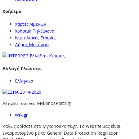
Χρήσιμα
Χάρτες Λιμένων
Χρήσιμα Τηλέφωνα
Ναυτιλιακές Εταιρίες
Δήμος Μυκόνου
Αλλαγή Γλώσσας
Ελληνικα
MykonosPorts.gr
All rights reserved
Wrk.gr
Καλως ορίσατε στο MykonosPorts.gr. Το website μας είναι
εναρμονισμένο με το General Data Protection Regulation