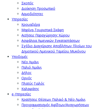
Σκοπός
Διοίκηση Προσωπικό
Αρμοδιότητες
Υπηρεσίες
Κρουαζιέρα
Μαρίνα-Τουριστικά Σκάφη
Αιτήσεις Παραχώρησης Χώρου
Ασφάλεια Λιμενικών Εγκαταστάσεων
Σχέδιο Διαχείρισης Αποβλήτων Πλοίων του
Δημοτικού Λιμενικού Ταμείου Μυκόνου
Υποδομές
Νέο Λιμάνι
Παλιό Λιμάνι
Δήλος
Ορνός
Πλατύς Γιαλός
Καλαφάτης
e-Υπηρεσίες
Κρατήσεις Θέσεων Παλαιό & Νέο Λιμάνι
Προγραμματισμός Αφίξεων/Αναχωρήσεων