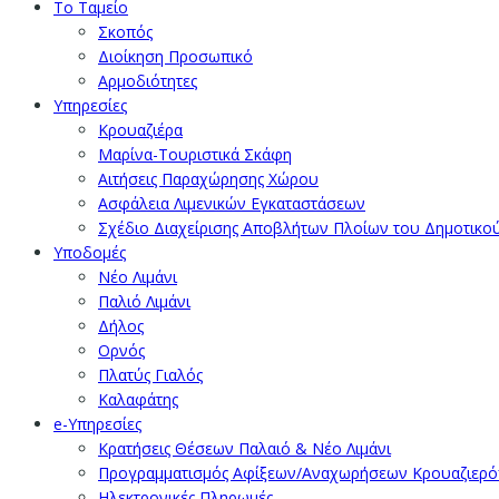
Το Ταμείο
Σκοπός
Διοίκηση Προσωπικό
Αρμοδιότητες
Υπηρεσίες
Κρουαζιέρα
Μαρίνα-Τουριστικά Σκάφη
Αιτήσεις Παραχώρησης Χώρου
Ασφάλεια Λιμενικών Εγκαταστάσεων
Σχέδιο Διαχείρισης Αποβλήτων Πλοίων του Δημοτικο
Υποδομές
Νέο Λιμάνι
Παλιό Λιμάνι
Δήλος
Ορνός
Πλατύς Γιαλός
Καλαφάτης
e-Υπηρεσίες
Κρατήσεις Θέσεων Παλαιό & Νέο Λιμάνι
Προγραμματισμός Αφίξεων/Αναχωρήσεων Κρουαζιερ
Ηλεκτρονικές Πληρωμές