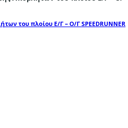
λήτων του πλοίου Ε/Γ – Ο/Γ SPEEDRUNNER