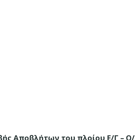
βής Αποβλήτων του πλοίου Ε/Γ – Ο/