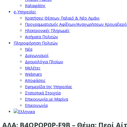
Καλαφάτης
e-Υπηρεσίες
Κρατήσεις Θέσεων Παλαιό & Νέο Λιμάνι
Προγραμματισμός Αφίξεων/Αναχωρήσεων Κρουαζιερ
Ηλεκτρονικές Πληρωμές
Αιτήματα Πολιτών
Πληροφόρηση Πολιτών
Νέα
Διαγωνισμοί
Δρομολόγια Πλοίων
Μελέτες
Webinars
Αποφάσεις
Εφημερίδα της Υπηρεσίας
Στατιστικά Στοιχεία
Επικοινωνία με Μαρίνα
Επικοινωνία
ΑΔΑ: Β4ΩΡΟΡ0Ρ-Ε9Β – Θέμα: Περί Αί