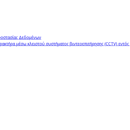
ροστασίας Δεδομένων
κτήρα μέσω κλειστού συστήματος βιντεοεπιτήρησης (CCTV) εντός