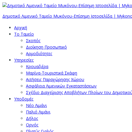
Δημοτικό Λιμενικό Ταμείο Μυκόνου-Επίσημη Ιστοσελίδα | Mykono
Αρχική
Το Ταμείο
Σκοπός
Διοίκηση Προσωπικό
Αρμοδιότητες
Υπηρεσίες
Κρουαζιέρα
Μαρίνα-Τουριστικά Σκάφη
Αιτήσεις Παραχώρησης Χώρου
Ασφάλεια Λιμενικών Εγκαταστάσεων
Σχέδιο Διαχείρισης Αποβλήτων Πλοίων του Δημοτικο
Υποδομές
Νέο Λιμάνι
Παλιό Λιμάνι
Δήλος
Ορνός
Πλατύς Γιαλός