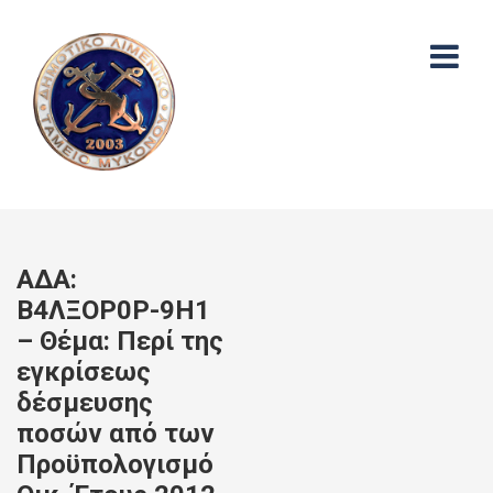
ΑΔΑ:
Β4ΛΞΟΡ0Ρ-9Η1
– Θέμα: Περί της
εγκρίσεως
δέσμευσης
ποσών από των
Προϋπολογισμό