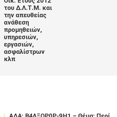
Οικ. Έτους 2012
του Δ.Λ.Τ.Μ. και
την απευθείας
ανάθεση
προμηθειών,
υπηρεσιών,
εργασιών,
ασφαλίστρων
κλπ
ΑΔΑ: Β4ΛΞΟΡ0Ρ-9Η1 – Θέμα: Περί