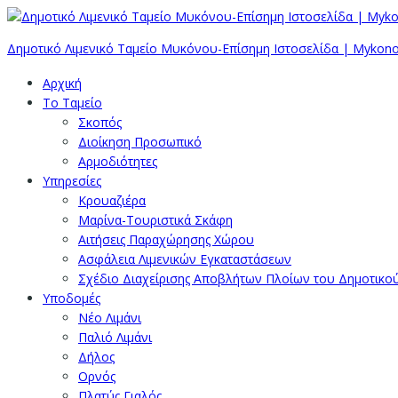
Δημοτικό Λιμενικό Ταμείο Μυκόνου-Επίσημη Ιστοσελίδα | Mykono
Αρχική
Το Ταμείο
Σκοπός
Διοίκηση Προσωπικό
Αρμοδιότητες
Υπηρεσίες
Κρουαζιέρα
Μαρίνα-Τουριστικά Σκάφη
Αιτήσεις Παραχώρησης Χώρου
Ασφάλεια Λιμενικών Εγκαταστάσεων
Σχέδιο Διαχείρισης Αποβλήτων Πλοίων του Δημοτικο
Υποδομές
Νέο Λιμάνι
Παλιό Λιμάνι
Δήλος
Ορνός
Πλατύς Γιαλός