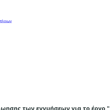
όπλοιων
είωησης των εγγυήσεων για το έργο