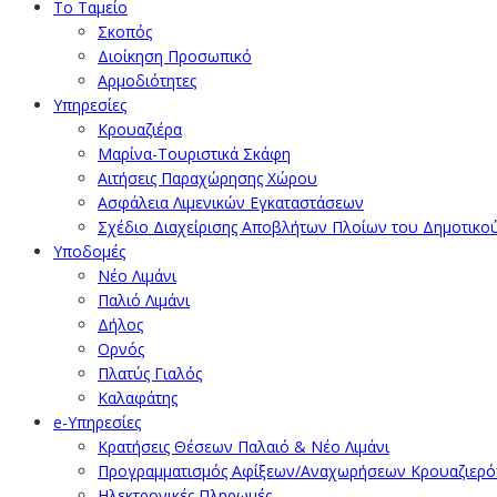
Το Ταμείο
Σκοπός
Διοίκηση Προσωπικό
Αρμοδιότητες
Υπηρεσίες
Κρουαζιέρα
Μαρίνα-Τουριστικά Σκάφη
Αιτήσεις Παραχώρησης Χώρου
Ασφάλεια Λιμενικών Εγκαταστάσεων
Σχέδιο Διαχείρισης Αποβλήτων Πλοίων του Δημοτικο
Υποδομές
Νέο Λιμάνι
Παλιό Λιμάνι
Δήλος
Ορνός
Πλατύς Γιαλός
Καλαφάτης
e-Υπηρεσίες
Κρατήσεις Θέσεων Παλαιό & Νέο Λιμάνι
Προγραμματισμός Αφίξεων/Αναχωρήσεων Κρουαζιερ
Ηλεκτρονικές Πληρωμές