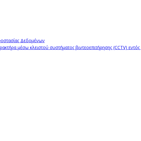
ροστασίας Δεδομένων
κτήρα μέσω κλειστού συστήματος βιντεοεπιτήρησης (CCTV) εντός