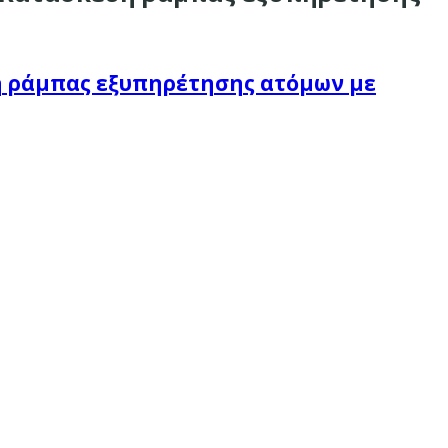
υή ράμπας εξυπηρέτησης ατόμων με