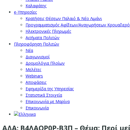
Καλαφάτης
e-Υπηρεσίες
Κρατήσεις Θέσεων Παλαιό & Νέο Λιμάνι
Προγραμματισμός Αφίξεων/Αναχωρήσεων Κρουαζιερ
Ηλεκτρονικές Πληρωμές
Αιτήματα Πολιτών
Πληροφόρηση Πολιτών
Νέα
Διαγωνισμοί
Δρομολόγια Πλοίων
Μελέτες
Webinars
Αποφάσεις
Εφημερίδα της Υπηρεσίας
Στατιστικά Στοιχεία
Επικοινωνία με Μαρίνα
Επικοινωνία
ΑΔΑ: Β4ΛΑΟΡ0Ρ-Β3Π – Θέμα: Περί μ