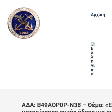
Αρχική
ΑΔΑ: Β49ΑΟΡ0Ρ-Ν38 – Θέμα: «