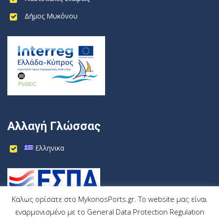
Δήμος Μυκόνου
Αλλαγή Γλώσσας
Ελληνικα
Καλως ορίσατε στο MykonosPorts.gr. Το website μας είναι
εναρμονισμένο με το General Data Protection Regulation