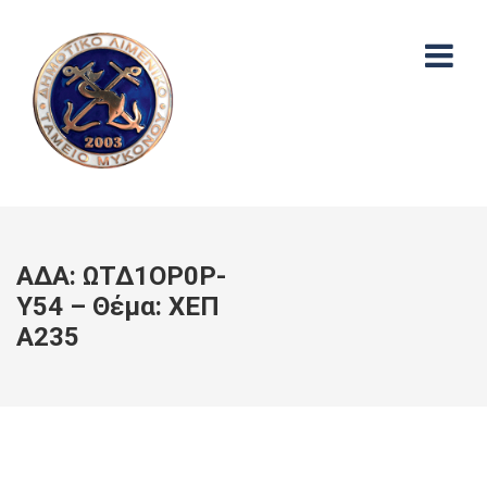
ΑΔΑ: ΩΤΔ1ΟΡ0Ρ-
Υ54 – Θέμα: ΧΕΠ
Α235