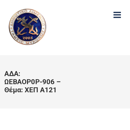
ΑΔΑ:
ΩΕΒΑΟΡ0Ρ-906 –
Θέμα: ΧΕΠ Α121