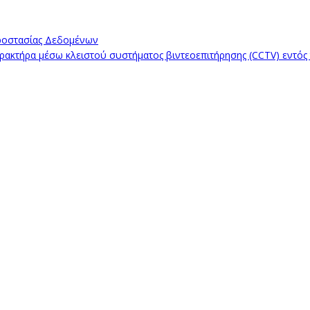
ροστασίας Δεδομένων
κτήρα μέσω κλειστού συστήματος βιντεοεπιτήρησης (CCTV) εντός