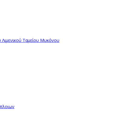
ύ Λιμενικού Ταμείου Μυκόνου
όπλοιων