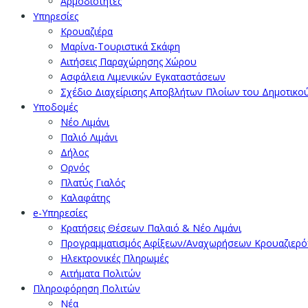
Αρμοδιότητες
Υπηρεσίες
Κρουαζιέρα
Μαρίνα-Τουριστικά Σκάφη
Αιτήσεις Παραχώρησης Χώρου
Ασφάλεια Λιμενικών Εγκαταστάσεων
Σχέδιο Διαχείρισης Αποβλήτων Πλοίων του Δημοτικο
Υποδομές
Νέο Λιμάνι
Παλιό Λιμάνι
Δήλος
Ορνός
Πλατύς Γιαλός
Καλαφάτης
e-Υπηρεσίες
Κρατήσεις Θέσεων Παλαιό & Νέο Λιμάνι
Προγραμματισμός Αφίξεων/Αναχωρήσεων Κρουαζιερ
Ηλεκτρονικές Πληρωμές
Αιτήματα Πολιτών
Πληροφόρηση Πολιτών
Νέα