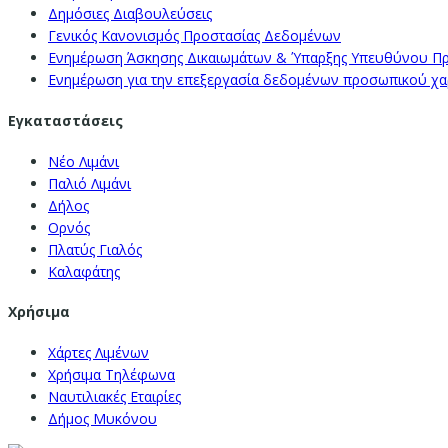
Δημόσιες Διαβουλεύσεις
Γενικός Κανονισμός Προστασίας Δεδομένων
Ενημέρωση Άσκησης Δικαιωμάτων & Ύπαρξης Υπευθύνου Π
Ενημέρωση για την επεξεργασία δεδομένων προσωπικού χαρα
Εγκαταστάσεις
Νέο Λιμάνι
Παλιό Λιμάνι
Δήλος
Ορνός
Πλατύς Γιαλός
Καλαφάτης
Χρήσιμα
Χάρτες Λιμένων
Χρήσιμα Τηλέφωνα
Ναυτιλιακές Εταιρίες
Δήμος Μυκόνου