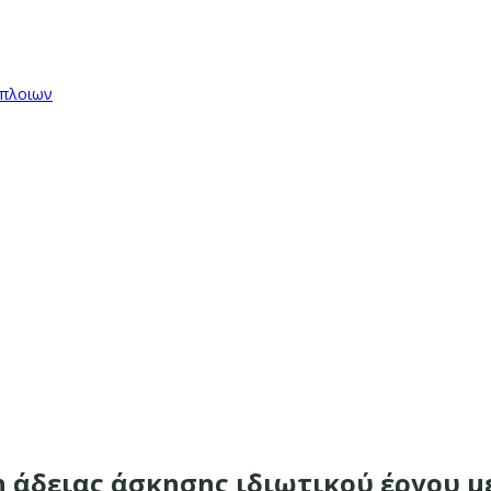
όπλοιων
η άδειας άσκησης ιδιωτικού έργου μ