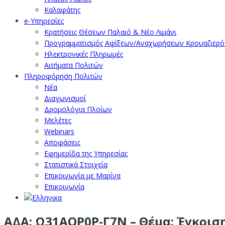
Καλαφάτης
e-Υπηρεσίες
Κρατήσεις Θέσεων Παλαιό & Νέο Λιμάνι
Προγραμματισμός Αφίξεων/Αναχωρήσεων Κρουαζιερ
Ηλεκτρονικές Πληρωμές
Αιτήματα Πολιτών
Πληροφόρηση Πολιτών
Νέα
Διαγωνισμοί
Δρομολόγια Πλοίων
Μελέτες
Webinars
Αποφάσεις
Εφημερίδα της Υπηρεσίας
Στατιστικά Στοιχεία
Επικοινωνία με Μαρίνα
Επικοινωνία
ΑΔΑ: Ω31ΑΟΡ0Ρ-Γ7Ν – Θέμα: Έγκρισ