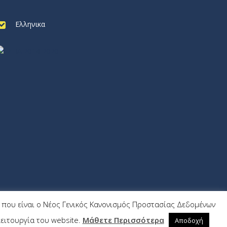
Ελληνικα
9) που είναι ο Νέος Γενικός Κανονισμός Προστασίας Δεδομένων
Wrk.gr
ειτουργία του website.
Μάθετε Περισσότερα
Αποδοχή