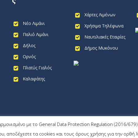
ς
Χάρτες Λιμένων
Νέο Λιμάνι
Χρήσιμα Τηλέφωνα
Παλιό Λιμάνι
Ναυτιλιακές Εταιρίες
Δήλος
Δήμος Μυκόνου
Ορνός
Πλατύς Γιαλός
Καλαφάτης
αρμονισμένο με το General Data Protection Regulation (2016/67
, αποδέχεστε τα cookies και τους όρους χρήσης για την ορθή λ