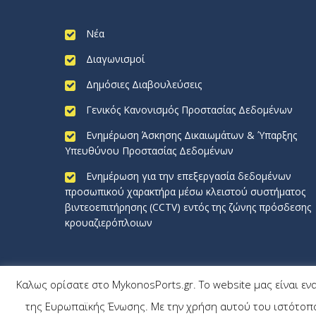
Νέα
Διαγωνισμοί
Δημόσιες Διαβουλεύσεις
Γενικός Κανονισμός Προστασίας Δεδομένων
Ενημέρωση Άσκησης Δικαιωμάτων & Ύπαρξης
Υπευθύνου Προστασίας Δεδομένων
Ενημέρωση για την επεξεργασία δεδομένων
προσωπικού χαρακτήρα μέσω κλειστού συστήματος
βιντεοεπιτήρησης (CCTV) εντός της ζώνης πρόσδεσης
κρουαζιερόπλοιων
Καλως ορίσατε στο MykonosPorts.gr. Το website μας είναι εν
MykonosPorts.gr
της Ευρωπαϊκής Ένωσης. Με την χρήση αυτού του ιστότοπου
All rights reserved