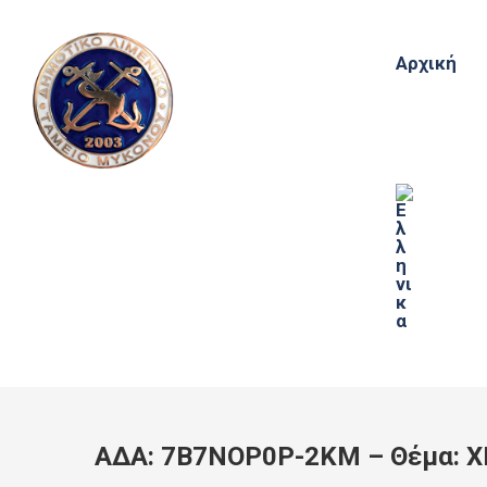
Αρχική
ΑΔΑ: 7Β7ΝΟΡ0Ρ-2ΚΜ – Θέμα: Χ