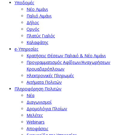
Υποδομές
Νέο Λιμάνι
Παλιό Λιμάνι
Δήλος
Ορνός
Πλατύς Γιαλός
Καλαφάτης
e-Υπηρεσίες
Κρατήσεις Θέσεων Παλαιό & Νέο Λιμάνι
Προγραμματισμός Αφίξεων/Αναχωρήσεων
Κρουαζιερόπλοιων
Ηλεκτρονικές Πληρωμές
Αιτήματα Πολιτών
Πληροφόρηση Πολιτών
Νέα
Διαγωνισμοί
Δρομολόγια Πλοίων
Μελέτες
Webinars
Αποφάσεις