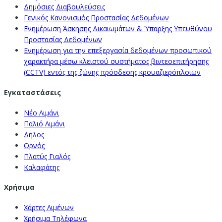
Δημόσιες Διαβουλεύσεις
Γενικός Κανονισμός Προστασίας Δεδομένων
Ενημέρωση Άσκησης Δικαιωμάτων & Ύπαρξης Υπευθύνου
Προστασίας Δεδομένων
Ενημέρωση για την επεξεργασία δεδομένων προσωπικού
χαρακτήρα μέσω κλειστού συστήματος βιντεοεπιτήρησης
(CCTV) εντός της ζώνης πρόσδεσης κρουαζιερόπλοιων
Εγκαταστάσεις
Νέο Λιμάνι
Παλιό Λιμάνι
Δήλος
Ορνός
Πλατύς Γιαλός
Καλαφάτης
Χρήσιμα
Χάρτες Λιμένων
Χρήσιμα Τηλέφωνα