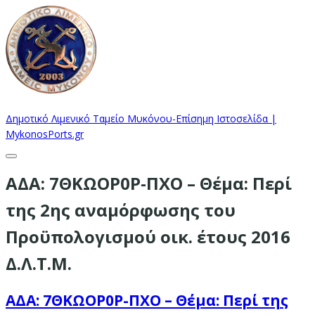
Δημοτικό Λιμενικό Ταμείο Μυκόνου-Επίσημη Ιστοσελίδα |
MykonosPorts.gr
ΑΔΑ: 7ΘΚΩΟΡ0Ρ-ΠΧΟ – Θέμα: Περί
της 2ης αναμόρφωσης του
Προϋπολογισμού οικ. έτους 2016
Δ.Λ.Τ.Μ.
ΑΔΑ: 7ΘΚΩΟΡ0Ρ-ΠΧΟ – Θέμα: Περί της