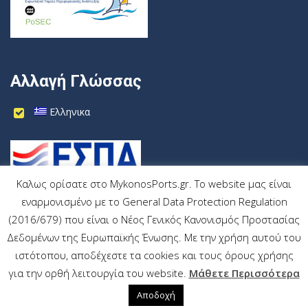
Αλλαγή Γλώσσας
Ελληνικα
Καλως ορίσατε στο MykonosPorts.gr. Το website μας είναι
εναρμονισμένο με το General Data Protection Regulation
(2016/679) που είναι ο Νέος Γενικός Κανονισμός Προστασίας
Δεδομένων της Ευρωπαϊκής Ένωσης. Με την χρήση αυτού του
ιστότοπου, αποδέχεστε τα cookies και τους όρους χρήσης
MykonosPorts.gr
All rights reserved
για την ορθή λειτουργία του website.
Μάθετε Περισσότερα
Wrk.gr
Αποδοχή