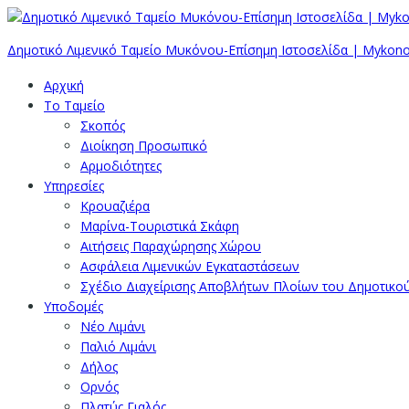
Δημοτικό Λιμενικό Ταμείο Μυκόνου-Επίσημη Ιστοσελίδα | Mykono
Αρχική
Το Ταμείο
Σκοπός
Διοίκηση Προσωπικό
Αρμοδιότητες
Υπηρεσίες
Κρουαζιέρα
Μαρίνα-Τουριστικά Σκάφη
Αιτήσεις Παραχώρησης Χώρου
Ασφάλεια Λιμενικών Εγκαταστάσεων
Σχέδιο Διαχείρισης Αποβλήτων Πλοίων του Δημοτικο
Υποδομές
Νέο Λιμάνι
Παλιό Λιμάνι
Δήλος
Ορνός
Πλατύς Γιαλός