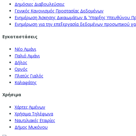
Δημόσιες Διαβουλεύσεις
Γενικός Κανονισμός Προστασίας Δεδομένων
Ενημέρωση Άσκησης Δικαιωμάτων & Ύπαρξης Υπευθύνου Π
Ενημέρωση για την επεξεργασία δεδομένων προσωπικού χαρα
Εγκαταστάσεις
Νέο Λιμάνι
Παλιό Λιμάνι
Δήλος
Ορνός
Πλατύς Γιαλός
Καλαφάτης
Χρήσιμα
Χάρτες Λιμένων
Χρήσιμα Τηλέφωνα
Ναυτιλιακές Εταιρίες
Δήμος Μυκόνου