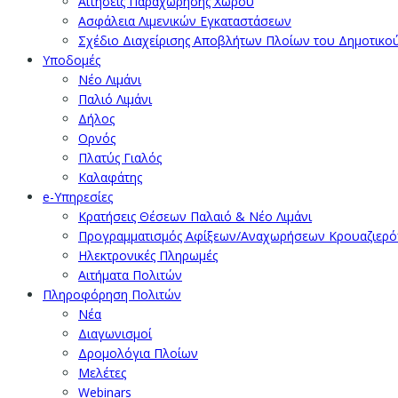
Αιτήσεις Παραχώρησης Χώρου
Ασφάλεια Λιμενικών Εγκαταστάσεων
Σχέδιο Διαχείρισης Αποβλήτων Πλοίων του Δημοτικο
Υποδομές
Νέο Λιμάνι
Παλιό Λιμάνι
Δήλος
Ορνός
Πλατύς Γιαλός
Καλαφάτης
e-Υπηρεσίες
Κρατήσεις Θέσεων Παλαιό & Νέο Λιμάνι
Προγραμματισμός Αφίξεων/Αναχωρήσεων Κρουαζιερ
Ηλεκτρονικές Πληρωμές
Αιτήματα Πολιτών
Πληροφόρηση Πολιτών
Νέα
Διαγωνισμοί
Δρομολόγια Πλοίων
Μελέτες
Webinars