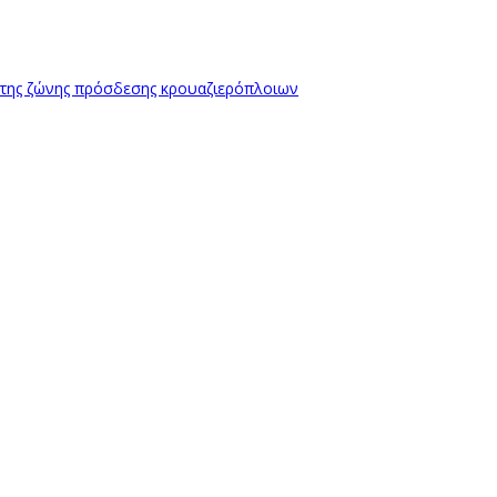
 της ζώνης πρόσδεσης κρουαζιερόπλοιων