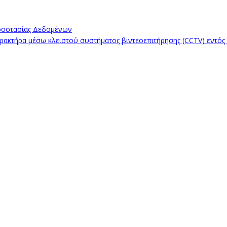
ροστασίας Δεδομένων
κτήρα μέσω κλειστού συστήματος βιντεοεπιτήρησης (CCTV) εντός