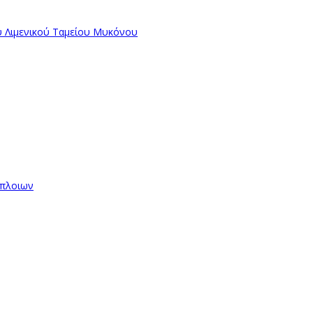
ύ Λιμενικού Ταμείου Μυκόνου
όπλοιων