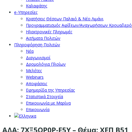
Καλαφάτης
e-Υπηρεσίες
Κρατήσεις Θέσεων Παλαιό & Νέο Λιμάνι
Προγραμματισμός Αφίξεων/Αναχωρήσεων Κρουαζιερ
Ηλεκτρονικές Πληρωμές
Αιτήματα Πολιτών
Πληροφόρηση Πολιτών
Νέα
Διαγωνισμοί
Δρομολόγια Πλοίων
Μελέτες
Webinars
Αποφάσεις
Εφημερίδα της Υπηρεσίας
Στατιστικά Στοιχεία
Επικοινωνία με Μαρίνα
Επικοινωνία
ΑΔΑ: 7ΧΞ5ΟΡ0Ρ-Ε5Υ – Θέμα: ΧΕΠ Β51