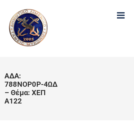
ΑΔΑ:
788ΝΟΡ0Ρ-4ΩΔ
– Θέμα: ΧΕΠ
Α122