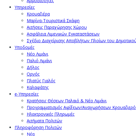
Αρμοδιότητες
Υπηρεσίες
Κρουαζιέρα
Μαρίνα-Τουριστικά Σκάφη
Αιτήσεις Παραχώρησης Χώρου
Ασφάλεια Λιμενικών Εγκαταστάσεων
Σχέδιο Διαχείρισης Αποβλήτων Πλοίων του Δημοτικο
Υποδομές
Νέο Λιμάνι
Παλιό Λιμάνι
Δήλος
Ορνός
Πλατύς Γιαλός
Καλαφάτης
e-Υπηρεσίες
Κρατήσεις Θέσεων Παλαιό & Νέο Λιμάνι
Προγραμματισμός Αφίξεων/Αναχωρήσεων Κρουαζιερ
Ηλεκτρονικές Πληρωμές
Αιτήματα Πολιτών
Πληροφόρηση Πολιτών
Νέα