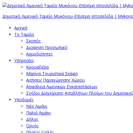
Δημοτικό Λιμενικό Ταμείο Μυκόνου-Επίσημη Ιστοσελίδα | Mykono
Αρχική
Το Ταμείο
Σκοπός
Διοίκηση Προσωπικό
Αρμοδιότητες
Υπηρεσίες
Κρουαζιέρα
Μαρίνα-Τουριστικά Σκάφη
Αιτήσεις Παραχώρησης Χώρου
Ασφάλεια Λιμενικών Εγκαταστάσεων
Σχέδιο Διαχείρισης Αποβλήτων Πλοίων του Δημοτικο
Υποδομές
Νέο Λιμάνι
Παλιό Λιμάνι
Δήλος
Ορνός
Πλατύς Γιαλός