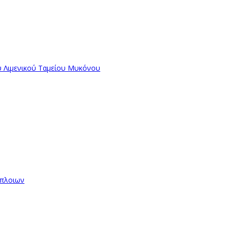
ύ Λιμενικού Ταμείου Μυκόνου
όπλοιων