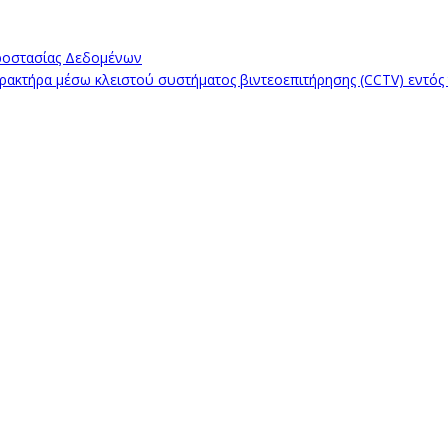
ροστασίας Δεδομένων
κτήρα μέσω κλειστού συστήματος βιντεοεπιτήρησης (CCTV) εντός