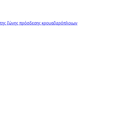
 της ζώνης πρόσδεσης κρουαζιερόπλοιων