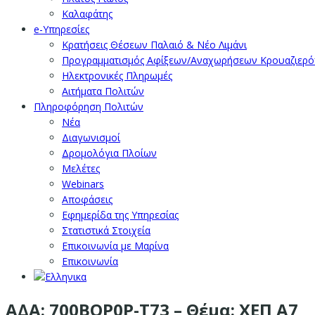
Καλαφάτης
e-Υπηρεσίες
Κρατήσεις Θέσεων Παλαιό & Νέο Λιμάνι
Προγραμματισμός Αφίξεων/Αναχωρήσεων Κρουαζιερ
Ηλεκτρονικές Πληρωμές
Αιτήματα Πολιτών
Πληροφόρηση Πολιτών
Νέα
Διαγωνισμοί
Δρομολόγια Πλοίων
Μελέτες
Webinars
Αποφάσεις
Εφημερίδα της Υπηρεσίας
Στατιστικά Στοιχεία
Επικοινωνία με Μαρίνα
Επικοινωνία
ΑΔΑ: 700ΒΟΡ0Ρ-Τ73 – Θέμα: ΧΕΠ Α7