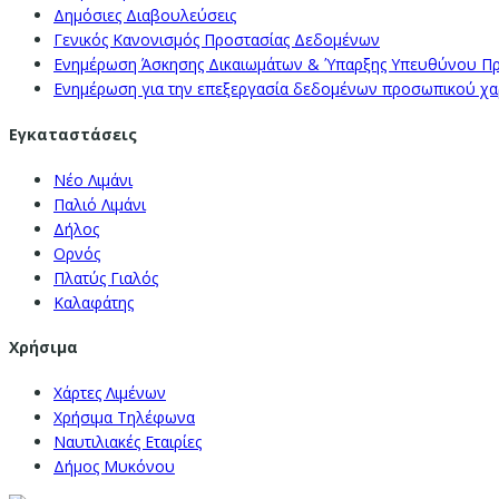
Δημόσιες Διαβουλεύσεις
Γενικός Κανονισμός Προστασίας Δεδομένων
Ενημέρωση Άσκησης Δικαιωμάτων & Ύπαρξης Υπευθύνου Π
Ενημέρωση για την επεξεργασία δεδομένων προσωπικού χαρα
Εγκαταστάσεις
Νέο Λιμάνι
Παλιό Λιμάνι
Δήλος
Ορνός
Πλατύς Γιαλός
Καλαφάτης
Χρήσιμα
Χάρτες Λιμένων
Χρήσιμα Τηλέφωνα
Ναυτιλιακές Εταιρίες
Δήμος Μυκόνου