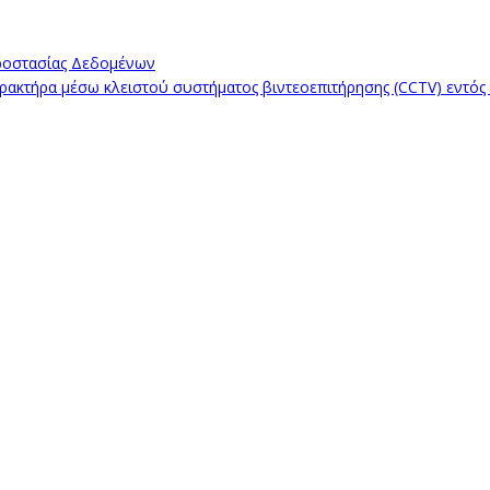
ροστασίας Δεδομένων
κτήρα μέσω κλειστού συστήματος βιντεοεπιτήρησης (CCTV) εντός