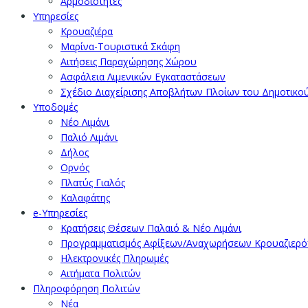
Αρμοδιότητες
Υπηρεσίες
Κρουαζιέρα
Μαρίνα-Τουριστικά Σκάφη
Αιτήσεις Παραχώρησης Χώρου
Ασφάλεια Λιμενικών Εγκαταστάσεων
Σχέδιο Διαχείρισης Αποβλήτων Πλοίων του Δημοτικο
Υποδομές
Νέο Λιμάνι
Παλιό Λιμάνι
Δήλος
Ορνός
Πλατύς Γιαλός
Καλαφάτης
e-Υπηρεσίες
Κρατήσεις Θέσεων Παλαιό & Νέο Λιμάνι
Προγραμματισμός Αφίξεων/Αναχωρήσεων Κρουαζιερ
Ηλεκτρονικές Πληρωμές
Αιτήματα Πολιτών
Πληροφόρηση Πολιτών
Νέα