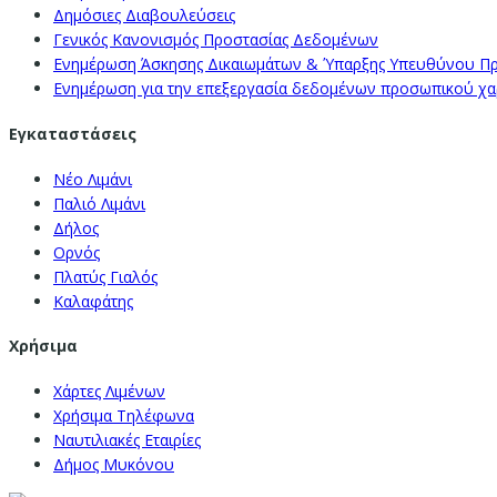
Δημόσιες Διαβουλεύσεις
Γενικός Κανονισμός Προστασίας Δεδομένων
Ενημέρωση Άσκησης Δικαιωμάτων & Ύπαρξης Υπευθύνου Π
Ενημέρωση για την επεξεργασία δεδομένων προσωπικού χαρα
Εγκαταστάσεις
Νέο Λιμάνι
Παλιό Λιμάνι
Δήλος
Ορνός
Πλατύς Γιαλός
Καλαφάτης
Χρήσιμα
Χάρτες Λιμένων
Χρήσιμα Τηλέφωνα
Ναυτιλιακές Εταιρίες
Δήμος Μυκόνου