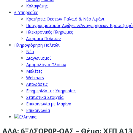
Καλαφάτης
e-Υπηρεσίες
Κρατήσεις Θέσεων Παλαιό & Νέο Λιμάνι
Προγραμματισμός Αφίξεων/Αναχωρήσεων Κρουαζιερ
Ηλεκτρονικές Πληρωμές
Αιτήματα Πολιτών
Πληροφόρηση Πολιτών
Νέα
Διαγωνισμοί
Δρομολόγια Πλοίων
Μελέτες
Webinars
Αποφάσεις
Εφημερίδα της Υπηρεσίας
Στατιστικά Στοιχεία
Επικοινωνία με Μαρίνα
Επικοινωνία
ΑΔΑ: 6ΞΔΣΟΡ0Ρ-ΟΑΣ – Θέμα: ΧΕΠ Α13