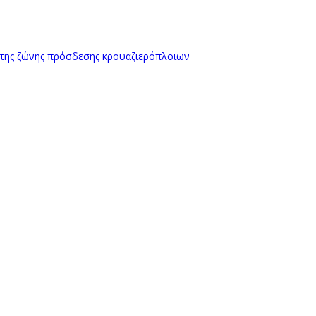
 της ζώνης πρόσδεσης κρουαζιερόπλοιων