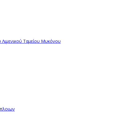
ύ Λιμενικού Ταμείου Μυκόνου
όπλοιων