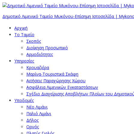
Δημοτικό Λιμενικό Ταμείο Μυκόνου-Επίσημη Ιστοσελίδα | Mykono
Αρχική
Το Ταμείο
Σκοπός
Διοίκηση Προσωπικό
Αρμοδιότητες
Υπηρεσίες
Κρουαζιέρα
Μαρίνα-Τουριστικά Σκάφη
Αιτήσεις Παραχώρησης Χώρου
Ασφάλεια Λιμενικών Εγκαταστάσεων
Σχέδιο Διαχείρισης Αποβλήτων Πλοίων του Δημοτικο
Υποδομές
Νέο Λιμάνι
Παλιό Λιμάνι
Δήλος
Ορνός
Πλατύς Γιαλός