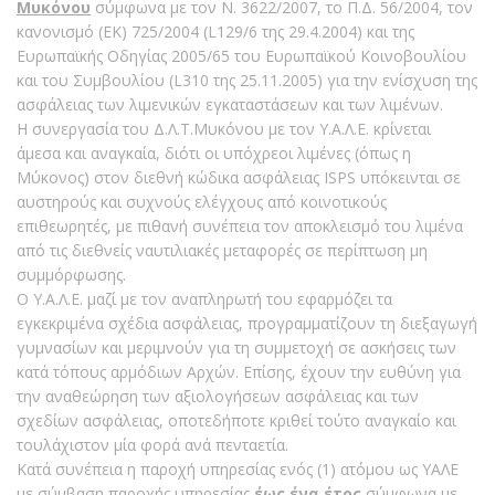
Μυκόνου
σύμφωνα με τον Ν. 3622/2007, το Π.Δ. 56/2004, τον
κανονισμό (ΕΚ) 725/2004 (L129/6 της 29.4.2004) και της
Ευρωπαϊκής Οδηγίας 2005/65 του Ευρωπαϊκού Κοινοβουλίου
και του Συμβουλίου (L310 της 25.11.2005) για την ενίσχυση της
ασφάλειας των λιμενικών εγκαταστάσεων και των λιμένων.
Η συνεργασία του Δ.Λ.Τ.Μυκόνου με τον Υ.Α.Λ.Ε. κρίνεται
άμεσα και αναγκαία, διότι οι υπόχρεοι λιμένες (όπως η
Μύκονος) στον διεθνή κώδικα ασφάλειας ISPS υπόκεινται σε
αυστηρούς και συχνούς ελέγχους από κοινοτικούς
επιθεωρητές, με πιθανή συνέπεια τον αποκλεισμό του λιμένα
από τις διεθνείς ναυτιλιακές μεταφορές σε περίπτωση μη
συμμόρφωσης.
Ο Υ.Α.Λ.Ε. μαζί με τον αναπληρωτή του εφαρμόζει τα
εγκεκριμένα σχέδια ασφάλειας, προγραμματίζουν τη διεξαγωγή
γυμνασίων και μεριμνούν για τη συμμετοχή σε ασκήσεις των
κατά τόπους αρμόδιων Αρχών. Επίσης, έχουν την ευθύνη για
την αναθεώρηση των αξιολογήσεων ασφάλειας και των
σχεδίων ασφάλειας, οποτεδήποτε κριθεί τούτο αναγκαίο και
τουλάχιστον μία φορά ανά πενταετία.
Κατά συνέπεια η παροχή υπηρεσίας ενός (1) ατόμου ως ΥΑΛΕ
με σύμβαση παροχής υπηρεσίας
έως ένα έτος
σύμφωνα με