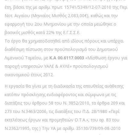
έτη, βάσει της με αριθμ. πρωτ. 15741/5349/12-07-2010 της Περ.
Νοτ. Αιγαίου (Μηνιαίος Μισθός 2.083,00€), καθώς και την
εφαρμογή του 2ου Μνημονίου με την οποία μειώθηκε ο
βασικός μισθός κατά 22% της Ε.Γ.Σ.Σ.Ε.
Το έργο θα χρηματοδοτηθεί από ιδίους πόρους και υπάρχει
διαθέσιμη πίστωση στον προϋπολογισμό του Δημοτικού
Λιμενικού Ταμείου, με
Κ.Α 00.6117.0003
«Μίσθωση έργου για
παροχή υπηρεσιών ΥΑΛΕ & ΑΥΛΕ» προϋπολογισμού
οικονομικού έτους 2012.
Η εργασία θα γίνει με τη διαδικασία της απευθείας ανάθεσης
κατόπιν πρόσκλησης ενδιαφέροντος και σύμφωνα με τις
διατάξεις του άρθρου 58 του Ν. 3852/2010, τα άρθρα 209 και
273 του Ν.3463/2006, τις διατάξεις του Π.Δ. 28/1980 «Περί
εκτελέσεως έργων και προμηθειών Ο.Τ.Α.», του αρ. 83 του
Ν.2362/1995, της ) Την ΥΑ με αριθμ. 35130/739/09-08-2010