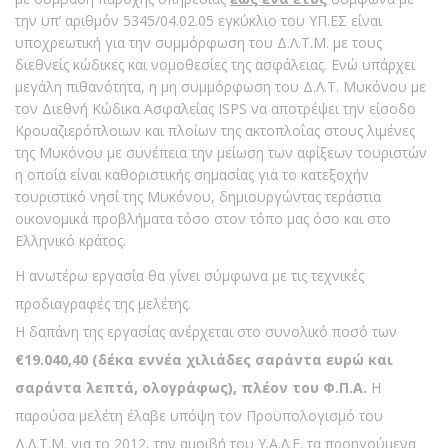
την υπ’ αριθμόν 5345/04.02.05 εγκύκλιο του ΥΠ.ΕΣ είναι
υποχρεωτική για την συμμόρφωση του Δ.Λ.Τ.Μ. με τους
διεθνείς κώδικες και νομοθεσίες της ασφάλειας. Ενώ υπάρχει
μεγάλη πιθανότητα, η μη συμμόρφωση του Δ.Λ.Τ. Μυκόνου με
τον Διεθνή Κώδικα Ασφαλείας ISPS να αποτρέψει την είσοδο
Κρουαζιερόπλοιων και πλοίων της ακτοπλοΐας στους λιμένες
της Μυκόνου με συνέπεια την μείωση των αφίξεων τουριστών
η οποία είναι καθοριστικής σημασίας για το κατεξοχήν
τουριστικό νησί της Μυκόνου, δημιουργώντας τεράστια
οικονομικά προβλήματα τόσο στον τόπο μας όσο και στο
Ελληνικό κράτος.
Η ανωτέρω εργασία θα γίνει σύμφωνα με τις τεχνικές
προδιαγραφές της μελέτης.
Η δαπάνη της εργασίας ανέρχεται στο συνολικό ποσό των
€19.040,40 (δέκα εννέα χιλιάδες σαράντα ευρώ και
σαράντα λεπτά, ολογράφως), πλέον του Φ.Π.Α.
Η
παρούσα μελέτη έλαβε υπόψη τον Προϋπολογισμό του
Δ.Λ.Τ.Μ. για το 2012, την αμοιβή του Υ.Α.Λ.Ε. τα προηγούμενα