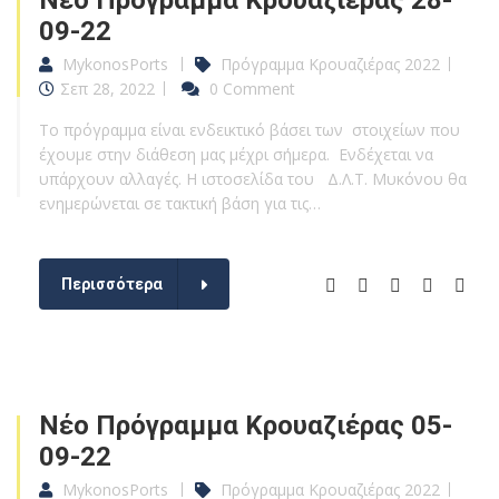
Νέο Πρόγραμμα Κρουαζιέρας 28-
09-22
MykonosPorts
Πρόγραμμα Κρουαζιέρας 2022
Σεπ 28, 2022
0 Comment
Το πρόγραμμα είναι ενδεικτικό βάσει των στοιχείων που
έχουμε στην διάθεση μας μέχρι σήμερα. Ενδέχεται να
υπάρχουν αλλαγές. Η ιστοσελίδα του Δ.Λ.Τ. Μυκόνου θα
ενημερώνεται σε τακτική βάση για τις…
Περισσότερα
Νέο Πρόγραμμα Κρουαζιέρας 05-
09-22
MykonosPorts
Πρόγραμμα Κρουαζιέρας 2022