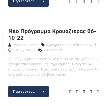
Περισσότερα
Νέο Πρόγραμμα Κρουαζιέρας 06-
10-22
MykonosPorts
Πρόγραμμα Κρουαζιέρας 2022
Οκτ 06, 2022
0 Comment
Το πρόγραμμα είναι ενδεικτικό βάσει των στοιχείων που
έχουμε στην διάθεση μας μέχρι σήμερα. Ενδέχεται να
υπάρχουν αλλαγές. Η ιστοσελίδα του Δ.Λ.Τ. Μυκόνου θα
ενημερώνεται σε τακτική βάση για τις…
Περισσότερα