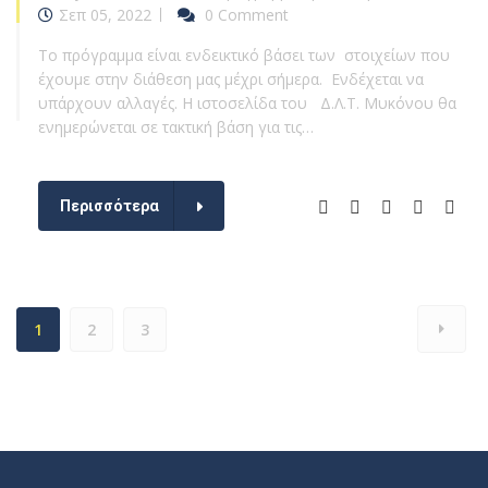
Σεπ 05, 2022
0 Comment
Το πρόγραμμα είναι ενδεικτικό βάσει των στοιχείων που
έχουμε στην διάθεση μας μέχρι σήμερα. Ενδέχεται να
υπάρχουν αλλαγές. Η ιστοσελίδα του Δ.Λ.Τ. Μυκόνου θα
ενημερώνεται σε τακτική βάση για τις…
Περισσότερα
1
2
3