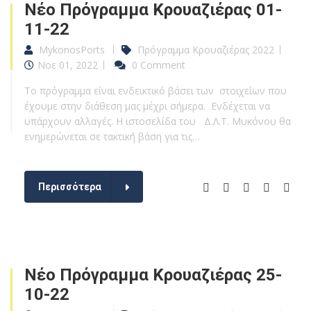
Νέο Πρόγραμμα Κρουαζιέρας 01-
11-22
MykonosPorts
Πρόγραμμα Κρουαζιέρας 2022
Νοε 01, 2022
0 Comment
Το πρόγραμμα είναι ενδεικτικό βάσει των στοιχείων που
έχουμε στην διάθεση μας μέχρι σήμερα. Ενδέχεται να
υπάρχουν αλλαγές. Η ιστοσελίδα του Δ.Λ.Τ. Μυκόνου θα
ενημερώνεται σε τακτική βάση για τις…
Περισσότερα
Νέο Πρόγραμμα Κρουαζιέρας 25-
10-22