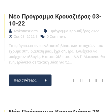
Νέο Πρόγραμμα Κρουαζιέρας 03-
10-22
MykonosPorts
Πρόγραμμα Κρουαζιέρας 2022
Οκτ 03, 2022
0 Comment
Το πρόγραμμα είναι ενδεικτικό βάσει των στοιχείων που
έχουμε στην διάθεση μας μέχρι σήμερα. Ενδέχεται να
υπάρχουν αλλαγές. Η ιστοσελίδα του Δ.Λ.Τ. Μυκόνου θα
ενημερώνεται σε τακτική βάση για τις…
Περισσότερα