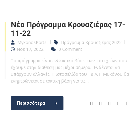
Νέο Πρόγραμμα Κρουαζιέρας 17-
11-22
MykonosPorts
Πρόγραμμα Κρουαζιέρας 2022
Νοε 17, 2022
0 Comment
Το πρόγραμμα είναι ενδεικτικό βάσει των στοιχείων που
έχουμε στην διάθεση μας μέχρι σήμερα. Ενδέχεται να
υπάρχουν αλλαγές. Η ιστοσελίδα του Δ.Λ.Τ. Μυκόνου θα
ενημερώνεται σε τακτική βάση για τις…
Περισσότερα