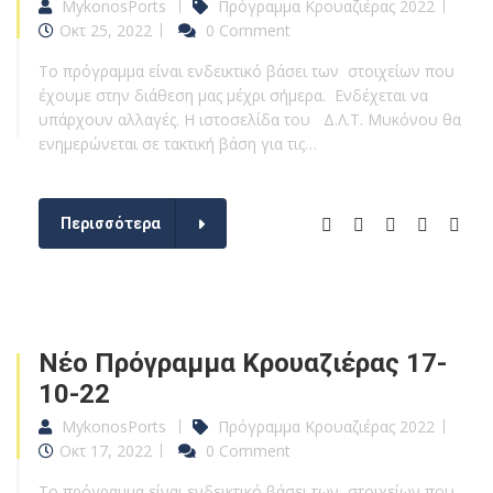
MykonosPorts
Πρόγραμμα Κρουαζιέρας 2022
Οκτ 25, 2022
0 Comment
Το πρόγραμμα είναι ενδεικτικό βάσει των στοιχείων που
έχουμε στην διάθεση μας μέχρι σήμερα. Ενδέχεται να
υπάρχουν αλλαγές. Η ιστοσελίδα του Δ.Λ.Τ. Μυκόνου θα
ενημερώνεται σε τακτική βάση για τις…
Περισσότερα
Νέο Πρόγραμμα Κρουαζιέρας 17-
10-22
MykonosPorts
Πρόγραμμα Κρουαζιέρας 2022
Οκτ 17, 2022
0 Comment
Το πρόγραμμα είναι ενδεικτικό βάσει των στοιχείων που