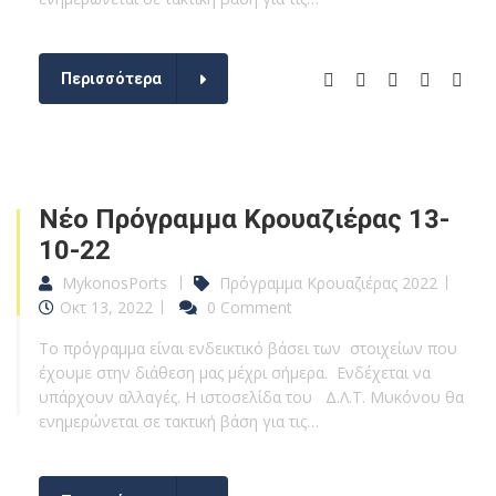
Περισσότερα
Νέο Πρόγραμμα Κρουαζιέρας 13-
10-22
MykonosPorts
Πρόγραμμα Κρουαζιέρας 2022
Οκτ 13, 2022
0 Comment
Το πρόγραμμα είναι ενδεικτικό βάσει των στοιχείων που
έχουμε στην διάθεση μας μέχρι σήμερα. Ενδέχεται να
υπάρχουν αλλαγές. Η ιστοσελίδα του Δ.Λ.Τ. Μυκόνου θα
ενημερώνεται σε τακτική βάση για τις…