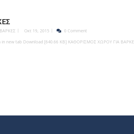
ΚΕΣ
 ΒΑΡΚΕΣ
Οκτ 19, 2015
0 Comment
pen in new tab Download [640.66 KB] ΚΑΘΟΡΙΣΜΟΣ ΧΩΡΟΥ ΓΙΑ ΒΑΡΚ