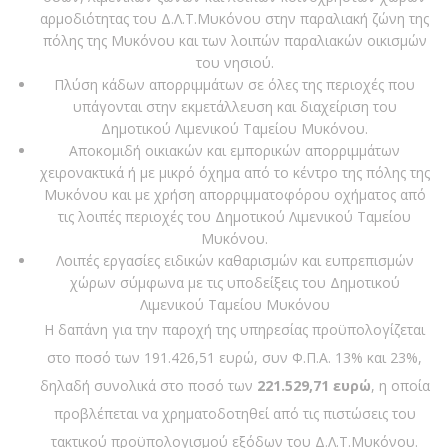
αρμοδιότητας του Δ.Λ.Τ.Μυκόνου στην παραλιακή ζώνη της
πόλης της Μυκόνου και των λοιπών παραλιακών οικισμών
του νησιού.
Πλύση κάδων απορριμμάτων σε όλες της περιοχές που
υπάγονται στην εκμετάλλευση και διαχείριση του
Δημοτικού Λιμενικού Ταμείου Μυκόνου.
Αποκομιδή οικιακών και εμπορικών απορριμμάτων
χειρονακτικά ή με μικρό όχημα από το κέντρο της πόλης της
Μυκόνου και με χρήση απορριμματοφόρου οχήματος από
τις λοιπές περιοχές του Δημοτικού Λιμενικού Ταμείου
Μυκόνου.
Λοιπές εργασίες ειδικών καθαρισμών και ευπρεπισμών
χώρων σύμφωνα με τις υποδείξεις του Δημοτικού
Λιμενικού Ταμείου Μυκόνου
Η δαπάνη για την παροχή της υπηρεσίας προϋπολογίζεται
στο ποσό των 191.426,51 ευρώ, συν Φ.Π.Α. 13% και 23%,
δηλαδή συνολικά στο ποσό των
221.529,71 ευρώ
, η οποία
προβλέπεται να χρηματοδοτηθεί από τις πιστώσεις του
τακτικού προϋπολογισμού εξόδων του Δ.Λ.Τ.Μυκόνου.