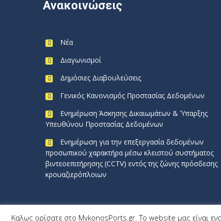
Ανακοινώσεις
Νέα
Διαγωνισμοί
Δημόσιες Διαβουλεύσεις
Γενικός Κανονισμός Προστασίας Δεδομένων
Ενημέρωση Άσκησης Δικαιωμάτων & Ύπαρξης
Υπευθύνου Προστασίας Δεδομένων
Ενημέρωση για την επεξεργασία δεδομένων
προσωπικού χαρακτήρα μέσω κλειστού συστήματος
βιντεοεπιτήρησης (CCTV) εντός της ζώνης πρόσδεσης
κρουαζιερόπλοιων
Καλως ορίσατε στο MykonosPorts.gr. Το website μας είναι εν