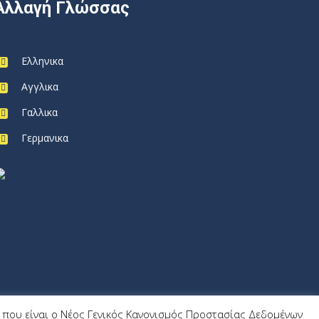
Αλλαγή Γλώσσας
Ελληνικα
Αγγλικα
Γαλλικα
Γερμανικα
9) που είναι ο Νέος Γενικός Κανονισμός Προστασίας Δεδομένων