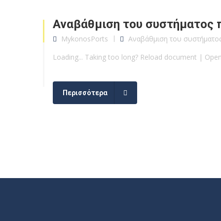
Αναβάθμιση του συστήματος 
MykonosPorts
Αναβάθμιση του συστήματο
Loading... Taking too long? Reload document | Ope
Περισσότερα