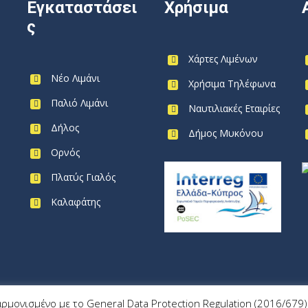
Εγκαταστάσει
Χρήσιμα
ς
Χάρτες Λιμένων
Νέο Λιμάνι
Χρήσιμα Τηλέφωνα
Παλιό Λιμάνι
Ναυτιλιακές Εταιρίες
Δήλος
Δήμος Μυκόνου
Ορνός
Πλατύς Γιαλός
Καλαφάτης
αρμονισμένο με το General Data Protection Regulation (2016/67