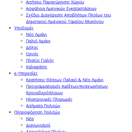
Αιτήσεις Παραχώρησης Χώρου
Ασφάλεια Λιμενικών Εγκαταστάσεων
Σχέδιο Διαχείρισης Αποβλήτων Πλοίων του
Δημοτικού Λιμενικού Ταμείου Μυκόνου
Υποδομές
Νέο Λιμάνι
Παλιό Λιμάνι
Δήλος
Ορνός
Πλατύς Γιαλός
Καλαφάτης
e-Υπηρεσίες
Κρατήσεις Θέσεων Παλαιό & Νέο Λιμάνι
Προγραμματισμός Αφίξεων/Αναχωρήσεων
Κρουαζιερόπλοιων
Ηλεκτρονικές Πληρωμές
Αιτήματα Πολιτών
Πληροφόρηση Πολιτών
Νέα
Διαγωνισμοί
Δρομολόγια Πλοίων