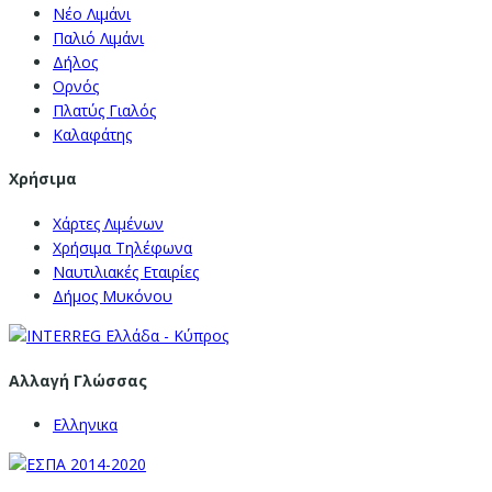
Νέο Λιμάνι
Παλιό Λιμάνι
Δήλος
Ορνός
Πλατύς Γιαλός
Καλαφάτης
Χρήσιμα
Χάρτες Λιμένων
Χρήσιμα Τηλέφωνα
Ναυτιλιακές Εταιρίες
Δήμος Μυκόνου
Αλλαγή Γλώσσας
Ελληνικα