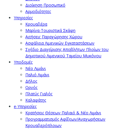
Διοίκηση Προσωπικό
Αρμοδιότητες
Υπηρεσίες
Κρουαζιέρα
Μαρίνα-Τουριστικά Σκάφη
Αιτήσεις Παραχώρησης Χώρου
Ασφάλεια Λιμενικών Εγκαταστάσεων
Σχέδιο Διαχείρισης Αποβλήτων Πλοίων του
Δημοτικού Λιμενικού Ταμείου Μυκόνου
Υποδομές
Νέο Λιμάνι
Παλιό Λιμάνι
Δήλος
Ορνός
Πλατύς Γιαλός
Καλαφάτης
e-Υπηρεσίες
Κρατήσεις Θέσεων Παλαιό & Νέο Λιμάνι
Προγραμματισμός Αφίξεων/Αναχωρήσεων
Κρουαζιερόπλοιων