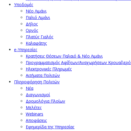
Υποδομές
Νέο Λιμάνι
Παλιό Λιμάνι
Δήλος
Ορνός
Πλατύς Γιαλός
Καλαφάτης
e-Υπηρεσίες
Κρατήσεις Θέσεων Παλαιό & Νέο Λιμάνι
Προγραμματισμός Αφίξεων/Αναχωρήσεων Κρουαζιερ
Ηλεκτρονικές Πληρωμές
Αιτήματα Πολιτών
Πληροφόρηση Πολιτών
Νέα
Διαγωνισμοί
Δρομολόγια Πλοίων
Μελέτες
Webinars
Αποφάσεις
Εφημερίδα της Υπηρεσίας