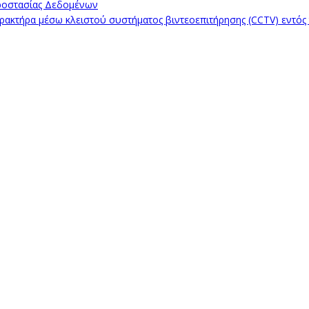
ροστασίας Δεδομένων
κτήρα μέσω κλειστού συστήματος βιντεοεπιτήρησης (CCTV) εντός