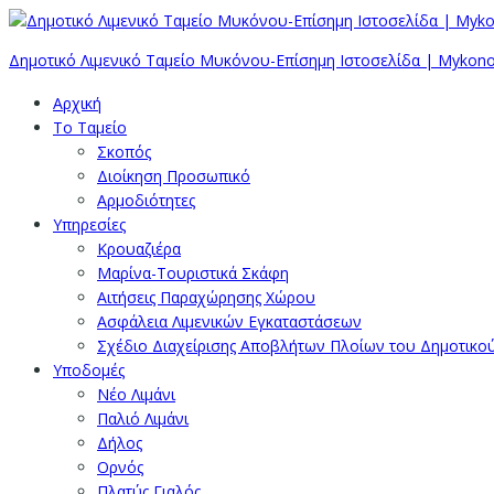
Δημοτικό Λιμενικό Ταμείο Μυκόνου-Επίσημη Ιστοσελίδα | Mykono
Αρχική
Το Ταμείο
Σκοπός
Διοίκηση Προσωπικό
Αρμοδιότητες
Υπηρεσίες
Κρουαζιέρα
Μαρίνα-Τουριστικά Σκάφη
Αιτήσεις Παραχώρησης Χώρου
Ασφάλεια Λιμενικών Εγκαταστάσεων
Σχέδιο Διαχείρισης Αποβλήτων Πλοίων του Δημοτικο
Υποδομές
Νέο Λιμάνι
Παλιό Λιμάνι
Δήλος
Ορνός
Πλατύς Γιαλός