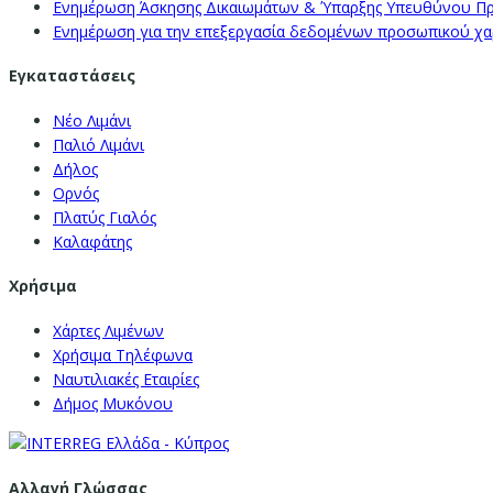
Ενημέρωση Άσκησης Δικαιωμάτων & Ύπαρξης Υπευθύνου Π
Ενημέρωση για την επεξεργασία δεδομένων προσωπικού χαρα
Εγκαταστάσεις
Νέο Λιμάνι
Παλιό Λιμάνι
Δήλος
Ορνός
Πλατύς Γιαλός
Καλαφάτης
Χρήσιμα
Χάρτες Λιμένων
Χρήσιμα Τηλέφωνα
Ναυτιλιακές Εταιρίες
Δήμος Μυκόνου
Αλλαγή Γλώσσας