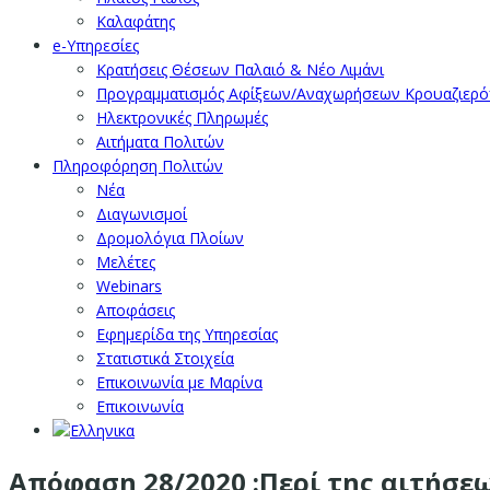
Καλαφάτης
e-Υπηρεσίες
Κρατήσεις Θέσεων Παλαιό & Νέο Λιμάνι
Προγραμματισμός Αφίξεων/Αναχωρήσεων Κρουαζιερ
Ηλεκτρονικές Πληρωμές
Αιτήματα Πολιτών
Πληροφόρηση Πολιτών
Νέα
Διαγωνισμοί
Δρομολόγια Πλοίων
Μελέτες
Webinars
Αποφάσεις
Εφημερίδα της Υπηρεσίας
Στατιστικά Στοιχεία
Επικοινωνία με Μαρίνα
Επικοινωνία
Απόφαση 28/2020 :Περί της αιτήσεω