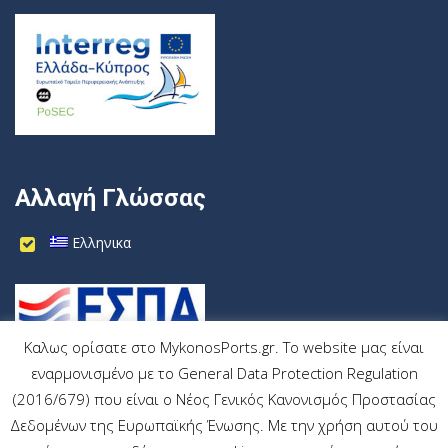
Αλλαγή Γλώσσας
Ελληνικα
Καλως ορίσατε στο MykonosPorts.gr. Το website μας είναι
εναρμονισμένο με το General Data Protection Regulation
(2016/679) που είναι ο Νέος Γενικός Κανονισμός Προστασίας
Δεδομένων της Ευρωπαϊκής Ένωσης. Με την χρήση αυτού του