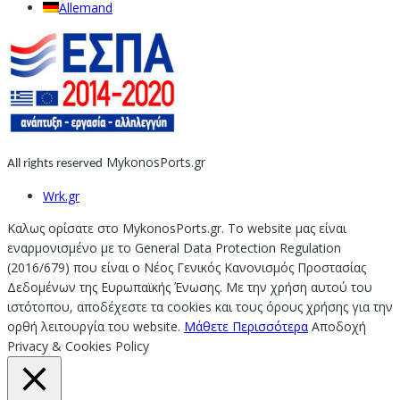
Allemand
MykonosPorts.gr
All rights reserved
Wrk.gr
Καλως ορίσατε στο MykonosPorts.gr. Το website μας είναι
εναρμονισμένο με το General Data Protection Regulation
(2016/679) που είναι ο Νέος Γενικός Κανονισμός Προστασίας
Δεδομένων της Ευρωπαϊκής Ένωσης. Με την χρήση αυτού του
ιστότοπου, αποδέχεστε τα cookies και τους όρους χρήσης για την
ορθή λειτουργία του website.
Μάθετε Περισσότερα
Αποδοχή
Privacy & Cookies Policy