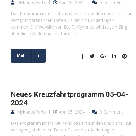
MykonosPorts
Apr. 10, 2024
0 Comment
Das Programm ist indikativ und basiert auf den uns bisher zur
Verfügung stehenden Daten. Es kann zu Änderungen
kommen. Die Website von D.L.T. Mykonos wird regelmäßig
über diese Änderungen informiert.…
Mehr
Neues Kreuzfahrtprogramm 05-04-
2024
MykonosPorts
Apr. 05, 2024
0 Comment
Das Programm ist indikativ und basiert auf den uns bisher zur
Verfügung stehenden Daten. Es kann zu Änderungen