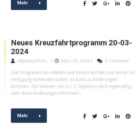
Mehr
Neues Kreuzfahrtprogramm 20-03-
2024
MykonosPorts
März 20, 2024
0 Comment
Das Programm ist indikativ und basiert auf den uns bisher zur
Verfügung stehenden Daten. Es kann zu Änderungen
kommen. Die Website von D.L.T. Mykonos wird regelmäßig
über diese Änderungen informiert.…
Mehr