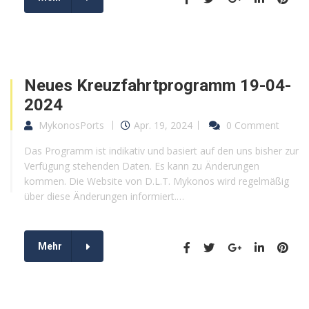
Neues Kreuzfahrtprogramm 19-04-
2024
MykonosPorts
Apr. 19, 2024
0 Comment
Das Programm ist indikativ und basiert auf den uns bisher zur
Verfügung stehenden Daten. Es kann zu Änderungen
kommen. Die Website von D.L.T. Mykonos wird regelmäßig
über diese Änderungen informiert.…
Mehr