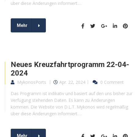
über diese Änderungen informiert.…
Mehr
Neues Kreuzfahrtprogramm 22-04-
2024
MykonosPorts
Apr. 22, 2024
0 Comment
Das Programm ist indikativ und basiert auf den uns bisher zur
Verfügung stehenden Daten. Es kann zu Änderungen
kommen. Die Website von D.L.T. Mykonos wird regelmäßig
über diese Änderungen informiert.…
Mehr