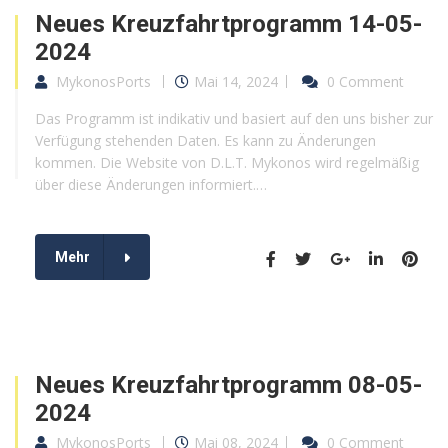
Neues Kreuzfahrtprogramm 14-05-
2024
MykonosPorts
Mai 14, 2024
0 Comment
Das Programm ist indikativ und basiert auf den uns bisher zur
Verfügung stehenden Daten. Es kann zu Änderungen
kommen. Die Website von D.L.T. Mykonos wird regelmäßig
über diese Änderungen informiert.…
Mehr
Neues Kreuzfahrtprogramm 08-05-
2024
MykonosPorts
Mai 08, 2024
0 Comment