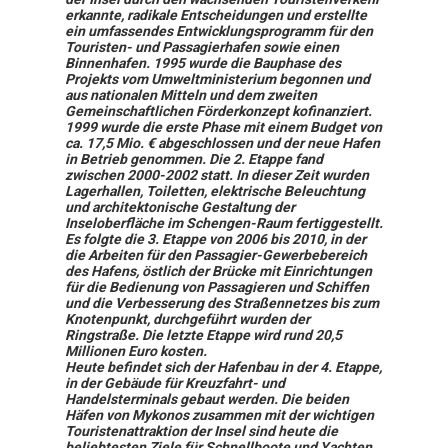
erkannte, radikale Entscheidungen und erstellte
ein umfassendes Entwicklungsprogramm für den
Touristen- und Passagierhafen sowie einen
Binnenhafen. 1995 wurde die Bauphase des
Projekts vom Umweltministerium begonnen und
aus nationalen Mitteln und dem zweiten
Gemeinschaftlichen Förderkonzept kofinanziert.
1999 wurde die erste Phase mit einem Budget von
ca. 17,5 Mio. € abgeschlossen und der neue Hafen
in Betrieb genommen. Die 2. Etappe fand
zwischen 2000-2002 statt. In dieser Zeit wurden
Lagerhallen, Toiletten, elektrische Beleuchtung
und architektonische Gestaltung der
Inseloberfläche im Schengen-Raum fertiggestellt.
Es folgte die 3. Etappe von 2006 bis 2010, in der
die Arbeiten für den Passagier-Gewerbebereich
des Hafens, östlich der Brücke mit Einrichtungen
für die Bedienung von Passagieren und Schiffen
und die Verbesserung des Straßennetzes bis zum
Knotenpunkt, durchgeführt wurden der
Ringstraße. Die letzte Etappe wird rund 20,5
Millionen Euro kosten.
Heute befindet sich der Hafenbau in der 4. Etappe,
in der Gebäude für Kreuzfahrt- und
Handelsterminals gebaut werden. Die beiden
Häfen von Mykonos zusammen mit der wichtigen
Touristenattraktion der Insel sind heute die
beliebtesten Ziele für Schnellboote und Yachten