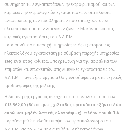
συντήρηση των εγκαταστάσεων ηλεκτροφωτισμού και των
κτιριακών ηλεκτρολογικών εγκαταστάσεων, στα πλαίσια
αντιμετώπισης των προβλημάτων που υπάρχουν στον
ηλεκτροφωτισμό των λιμενικών ζωνών Μυκόνου και στις
κτιριακές εγκαταστάσεις του Δ.Λ.Τ.Μ.
Κατά συνέπεια η παροχή υπηρεσίας
ενός (1) ατόμου ως
ηλεκτρολόγου εγκαταστάτη
με σύμβαση παροχής υπηρεσίας
έως ένα έτος
κρίνεται υποχρεωτική για την ασφάλεια των
επιβατών και επισκεπτών στις λιμενικές εγκαταστάσεις του
Δ.Λ.Τ.Μ. Η ανωτέρω εργασία θα γίνει σύμφωνα με τις τεχνικές
προδιαγραφές της μελέτης.
Η δαπάνη της εργασίας ανέρχεται στο συνολικό ποσό των
€13.362,00 (δέκα τρεις χιλιάδες τριακόσια εξήντα δύο
ευρώ και μηδέν λεπτά, ολογράφως), πλέον του Φ.Π.Α.
Η
παρούσα μελέτη έλαβε υπόψη τον Προϋπολογισμό του
Δ.Λ.Τ.Μ. για το 2014, την αμοιβή των ηλεκτρολόγων