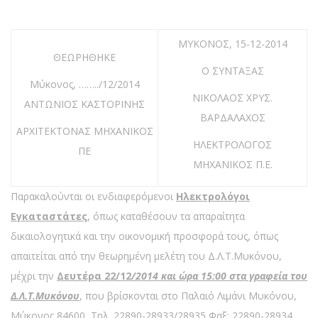
ΜΥΚΟΝΟΣ, 15-12-2014
ΘΕΩΡΗΘΗΚΕ
Ο ΣΥΝΤΑΞΑΣ
Μύκονος, ……../12/2014
ΝΙΚΟΛΑΟΣ ΧΡΥΣ.
ΑΝΤΩΝΙΟΣ ΚΑΣΤΟΡΙΝΗΣ
ΒΑΡΔΑΛΑΧΟΣ
ΑΡΧΙΤΕΚΤΟΝΑΣ ΜΗΧΑΝΙΚΟΣ
ΗΛΕΚΤΡΟΛΟΓΟΣ
ΠΕ
ΜΗΧΑΝΙΚΟΣ Π.Ε.
Παρακαλούνται οι ενδιαφερόμενοι
Hλεκτρολόγοι
Eγκαταστάτες
, όπως καταθέσουν τα απαραίτητα
δικαιολογητικά και την οικονομική προσφορά τους, όπως
απαιτείται από την θεωρημένη μελέτη του Δ.Λ.Τ.Μυκόνου,
μέχρι την
Δευτέρα 22/12
/2014 και ώρα 15:00 στα γραφεία του
Δ.Λ.Τ.Μυκόνου
, που βρίσκονται στο Παλαιό Λιμάνι Μυκόνου,
Μύκονος 84600, Τηλ. 22890-28933/28935 Φαξ: 22890-28934.