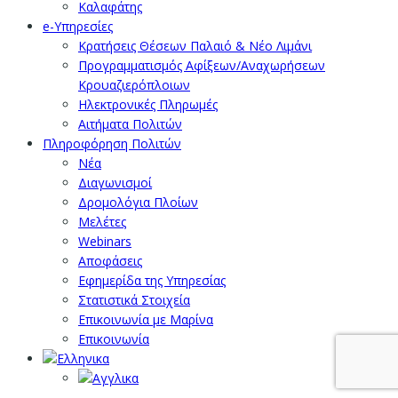
Καλαφάτης
e-Υπηρεσίες
Κρατήσεις Θέσεων Παλαιό & Νέο Λιμάνι
Προγραμματισμός Αφίξεων/Αναχωρήσεων
Κρουαζιερόπλοιων
Ηλεκτρονικές Πληρωμές
Αιτήματα Πολιτών
Πληροφόρηση Πολιτών
Νέα
Διαγωνισμοί
Δρομολόγια Πλοίων
Μελέτες
Webinars
Αποφάσεις
Εφημερίδα της Υπηρεσίας
Στατιστικά Στοιχεία
Επικοινωνία με Μαρίνα
Επικοινωνία