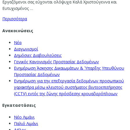
Εργαζόμενοι σας εύχονται ολόψυχα Καλά Χριστούγεννα και
Ευτυχισμένος …
Περισσότερα
Ανακοινώσεις
Νέα
Διαγωνισμοί
Δημόσιες Διαβουλεύσεις
Γενικός Κανονισμός Προστασίας Δεδομένων
Ενημέρωση Άσκησης Δικαιωμάτων & Ύπαρξης Υπευθύνου
Προστασίας Δεδομένων
Ενημέρωση για την επεξεργασία δεδομένων προσωπικού
χαρακτήρα μέσω κλειστού συστήματος βιντεοεπιτήρησης
(CCTV) εντός της ζώνης πρόσδεσης κρουαζιερόπλοιων
Εγκαταστάσεις
Νέο Λιμάνι
Παλιό Λιμάνι
Δήλος