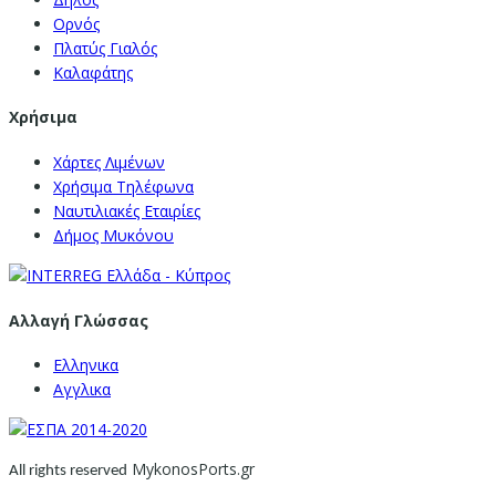
Ορνός
Πλατύς Γιαλός
Καλαφάτης
Χρήσιμα
Χάρτες Λιμένων
Χρήσιμα Τηλέφωνα
Ναυτιλιακές Εταιρίες
Δήμος Μυκόνου
Αλλαγή Γλώσσας
Ελληνικα
Αγγλικα
MykonosPorts.gr
All rights reserved