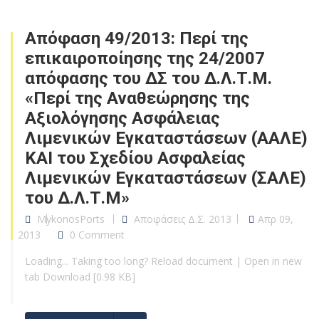
Απόφαση 49/2013: Περί της
επικαιροποίησης της 24/2007
απόφασης του ΔΣ του Δ.Λ.Τ.Μ.
«Περί της Αναθεώρησης της
Αξιολόγησης Ασφάλειας
Λιμενικών Εγκαταστάσεων (ΑΑΛΕ)
ΚΑΙ του Σχεδίου Ασφαλείας
Λιμενικών Εγκαταστάσεων (ΣΑΛΕ)
του Δ.Λ.Τ.Μ»
MykonosPorts
Αποφάσεις Δ.Σ. 2013
Απρ 09,
2013
0 Comment
Loading... Taking too long? Reload document | Open in new
tab Download [0.98 KB]