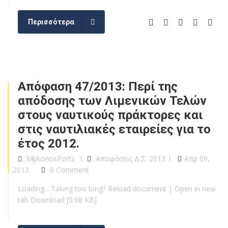
Περισσότερα
Απόφαση 47/2013: Περί της
απόδοσης των Λιμενικών Τελών
στους ναυτικούς πράκτορες και
στις ναυτιλιακές εταιρείες για το
έτος 2012.
MykonosPorts
Αποφάσεις Δ.Σ. 2013
Απρ 09,
2013
0 Comment
Loading... Taking too long? Reload document | Open in new
tab Download [0.98 KB]