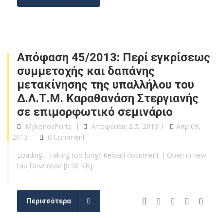
Απόφαση 45/2013: Περί εγκρίσεως
συμμετοχής και δαπάνης
μετακίνησης της υπαλλήλου του
Δ.Λ.Τ.Μ. Καραθανάση Στεργιανής
σε επιμορφωτικό σεμινάριο
MykonosPorts
Αποφάσεις Δ.Σ. 2013
Απρ 09,
2013
0 Comment
Loading... Taking too long? Reload document | Open in new
tab Download [0.98 KB]
Περισσότερα