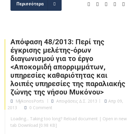
Περισσότερα
Απόφαση 48/2013: Περί της
έγκρισης μελέτης-όρων
διαγωνισμού για το έργο
<Αποκομιδή απορριμμάτων,
υπηρεσίες καθαριότητας και
λοιπές υπηρεσίες της παραλιακής
ζώνης της νήσου Μυκόνου>
MykonosPorts
Αποφάσεις Δ.Σ. 2013
Απρ 09,
2013
0 Comment
Loading... Taking too long? Reload document | Open in new
tab Download [0.98 KB]