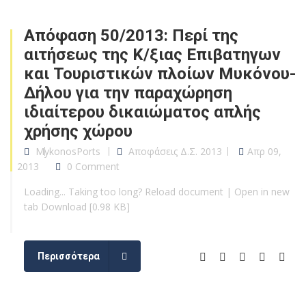
Απόφαση 50/2013: Περί της
αιτήσεως της Κ/ξιας Επιβατηγων
και Τουριστικών πλοίων Μυκόνου-
Δήλου για την παραχώρηση
ιδιαίτερου δικαιώματος απλής
χρήσης χώρου
MykonosPorts
Αποφάσεις Δ.Σ. 2013
Απρ 09,
2013
0 Comment
Loading... Taking too long? Reload document | Open in new
tab Download [0.98 KB]
Περισσότερα