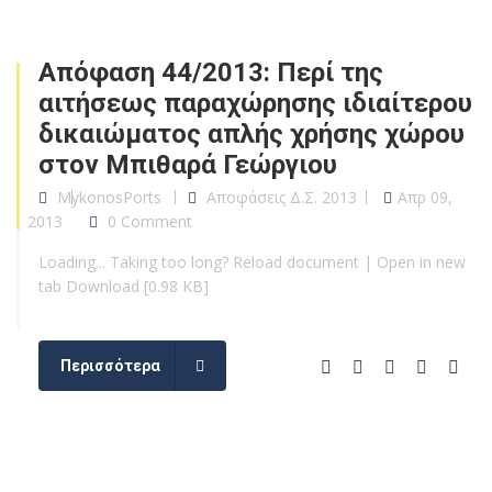
Απόφαση 44/2013: Περί της
αιτήσεως παραχώρησης ιδιαίτερου
δικαιώματος απλής χρήσης χώρου
στον Μπιθαρά Γεώργιου
MykonosPorts
Αποφάσεις Δ.Σ. 2013
Απρ 09,
2013
0 Comment
Loading... Taking too long? Reload document | Open in new
tab Download [0.98 KB]
Περισσότερα