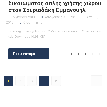
δικαιώματος απλής χρήσης χώρου
στον Σουριαδάκη Εμμανουήλ
MykonosPorts
Αποφάσεις Δ.Σ. 2013
Απρ 09,
2013
0 Comment
Loading... Taking too long? Reload document | Open in new
tab Download [0.98 KB]
Περισσότερα
1
2
3
…
6