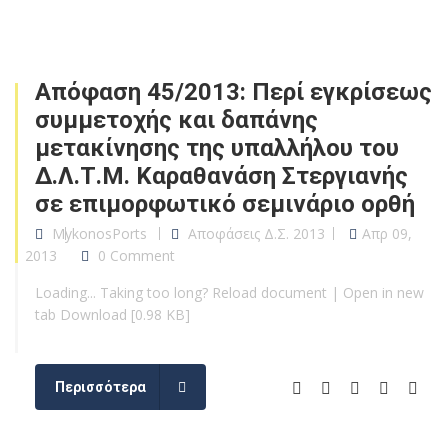
Απόφαση 45/2013: Περί εγκρίσεως
συμμετοχής και δαπάνης
μετακίνησης της υπαλλήλου του
Δ.Λ.Τ.Μ. Καραθανάση Στεργιανής
σε επιμορφωτικό σεμινάριο ορθή
MykonosPorts
Αποφάσεις Δ.Σ. 2013
Απρ 09,
2013
0 Comment
Loading... Taking too long? Reload document | Open in new
tab Download [0.98 KB]
Περισσότερα