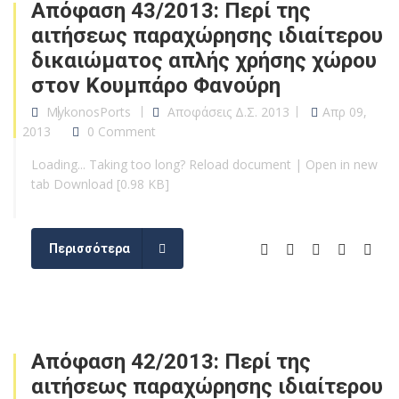
Απόφαση 43/2013: Περί της
αιτήσεως παραχώρησης ιδιαίτερου
δικαιώματος απλής χρήσης χώρου
στον Κουμπάρο Φανούρη
MykonosPorts
Αποφάσεις Δ.Σ. 2013
Απρ 09,
2013
0 Comment
Loading... Taking too long? Reload document | Open in new
tab Download [0.98 KB]
Περισσότερα
Απόφαση 42/2013: Περί της
αιτήσεως παραχώρησης ιδιαίτερου