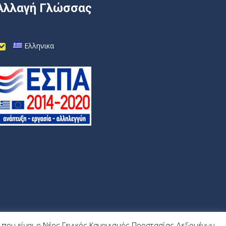
Αλλαγή Γλώσσας
Ελληνικα
9) που είναι ο Νέος Γενικός Κανονισμός Προστασίας Δεδομένων