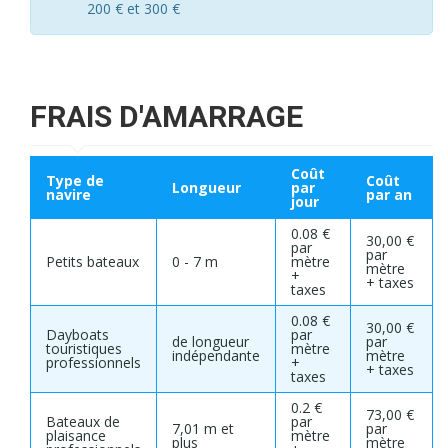
200 € et 300 €
FRAIS D'AMARRAGE
Coût
Type de
Coût
Longueur
par
navire
par an
jour
0.08 €
30,00 €
par
par
Petits bateaux
0 - 7 m
mètre
mètre
+
+ taxes
taxes
0.08 €
30,00 €
Dayboats
par
de longueur
par
touristiques
mètre
indépendante
mètre
professionnels
+
+ taxes
taxes
0.2 €
73,00 €
Bateaux de
par
7,01 m et
par
plaisance
mètre
plus
mètre