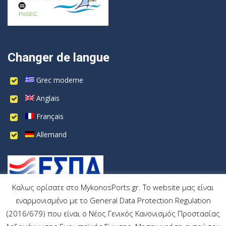
Changer de langue
Grec moderne
Anglais
Français
Allemand
Καλως ορίσατε στο MykonosPorts.gr. Το website μας είναι
εναρμονισμένο με το General Data Protection Regulation
(2016/679) που είναι ο Νέος Γενικός Κανονισμός Προστασίας