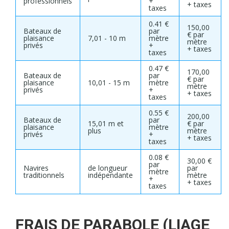
professionnels
+
+ taxes
taxes
0.41 €
150,00
Bateaux de
par
€ par
plaisance
7,01 - 10 m
mètre
mètre
privés
+
+ taxes
taxes
0.47 €
170,00
Bateaux de
par
€ par
plaisance
10,01 - 15 m
mètre
mètre
privés
+
+ taxes
taxes
0.55 €
200,00
Bateaux de
par
15,01 m et
€ par
plaisance
mètre
plus
mètre
privés
+
+ taxes
taxes
0.08 €
30,00 €
par
Navires
de longueur
par
mètre
traditionnels
indépendante
mètre
+
+ taxes
taxes
FRAIS DE PARABOLE (LIAGE