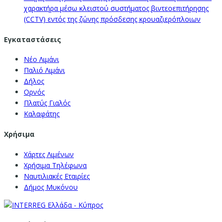
χαρακτήρα μέσω κλειστού συστήματος βιντεοεπιτήρησης
(CCTV) εντός της ζώνης πρόσδεσης κρουαζιερόπλοιων
Εγκαταστάσεις
Νέο Λιμάνι
Παλιό Λιμάνι
Δήλος
Ορνός
Πλατύς Γιαλός
Καλαφάτης
Χρήσιμα
Χάρτες Λιμένων
Χρήσιμα Τηλέφωνα
Ναυτιλιακές Εταιρίες
Δήμος Μυκόνου