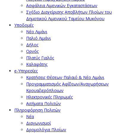
Ασφάλεια Λιμενικών Εγκαταστάσεων
Σχέδιο Διαχείρισης Αποβλήτων Πλοίων του
Δημοτικού Λιμενικού Ταμείου Μυκόνου
Υποδομές
Νέο Λιμάνι
Παλιό Λιμάνι
Δήλος
Ορνός
Πλατύς Γιαλός
Καλαφάτης
e-Υπηρεσίες
Κρατήσεις Θέσεων Παλαιό & Νέο Λιμάνι
Προγραμματισμός Αφίξεων/Αναχωρήσεων
Κρουαζιερόπλοιων
Ηλεκτρονικές Πληρωμές
Αιτήματα Πολιτών
Πληροφόρηση Πολιτών
Νέα
Διαγωνισμοί
Δρομολόγια Πλοίων