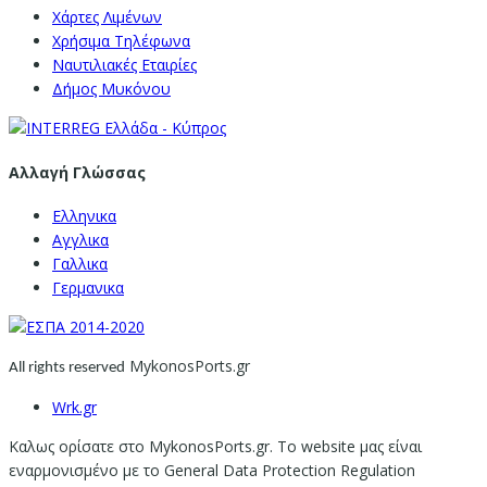
Χάρτες Λιμένων
Χρήσιμα Τηλέφωνα
Ναυτιλιακές Εταιρίες
Δήμος Μυκόνου
Αλλαγή Γλώσσας
Ελληνικα
Αγγλικα
Γαλλικα
Γερμανικα
MykonosPorts.gr
All rights reserved
Wrk.gr
Καλως ορίσατε στο MykonosPorts.gr. Το website μας είναι
εναρμονισμένο με το General Data Protection Regulation