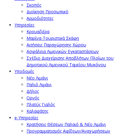
Σκοπός
Διοίκηση Προσωπικό
Αρμοδιότητες
Υπηρεσίες
Κρουαζιέρα
Μαρίνα-Τουριστικά Σκάφη
Αιτήσεις Παραχώρησης Χώρου
Ασφάλεια Λιμενικών Εγκαταστάσεων
Σχέδιο Διαχείρισης Αποβλήτων Πλοίων του
Δημοτικού Λιμενικού Ταμείου Μυκόνου
Υποδομές
Νέο Λιμάνι
Παλιό Λιμάνι
Δήλος
Ορνός
Πλατύς Γιαλός
Καλαφάτης
e-Υπηρεσίες
Κρατήσεις Θέσεων Παλαιό & Νέο Λιμάνι
Προγραμματισμός Αφίξεων/Αναχωρήσεων