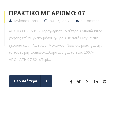
ΠΡΑΚΤΙΚΟ ΜΕ ΑΡΙΘΜΟ: 07
MykonosPorts
Ιου 15, 2007
0 Comment
ΑΠΟΦΑΣΗ 07-31 «Παραχώρηση ιδιαίτερου δικαιώματος
χρήσης επί συγκεκριμένου χώρου με αντάλλαγμα στη
χερσαία ζώνη λιμένα ν. Μυκόνου. Νέες αιτήσεις, για την
τοποθέτηση τραπεζοκαθισμάτων για το έτος 2007»
ΑΠΟΦΑΣΗ 07-32 «Περί…
Περισσότερα