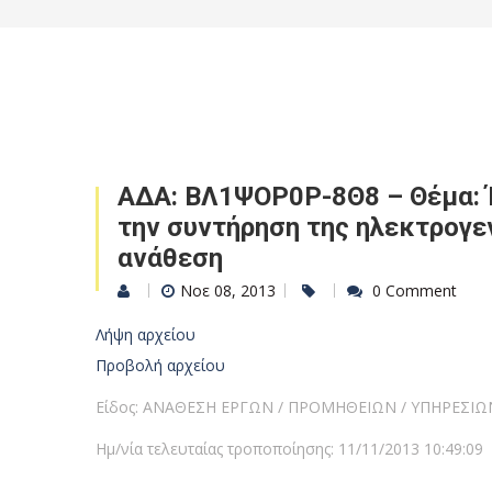
ΑΔΑ: ΒΛ1ΨΟΡ0Ρ-8Θ8 – Θέμα: Έ
την συντήρηση της ηλεκτρογε
ανάθεση
Νοε 08, 2013
0 Comment
Λήψη αρχείου
Προβολή αρχείου
Είδος: ΑΝΑΘΕΣΗ ΕΡΓΩΝ / ΠΡΟΜΗΘΕΙΩΝ / ΥΠΗΡΕΣΙΩ
Ημ/νία τελευταίας τροποποίησης: 11/11/2013 10:49:09