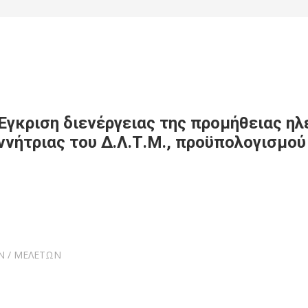
γκριση διενέργειας της προμήθειας ηλ
ννήτριας του Δ.Λ.Τ.Μ., προϋπολογισμού
Ν / ΜΕΛΕΤΩΝ