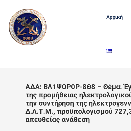
Αρχική
ΑΔΑ: ΒΛ1ΨΟΡ0Ρ-8Θ8 – Θέμα: Έγ
της προμήθειας ηλεκτρολογικού
την συντήρηση της ηλεκτρογενν
Δ.Λ.Τ.Μ., προϋπολογισμού 727,
απευθείας ανάθεση