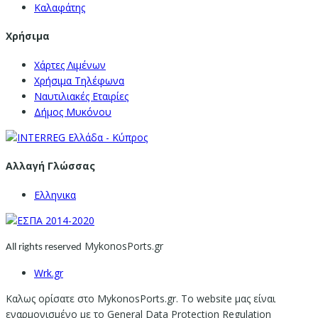
Καλαφάτης
Χρήσιμα
Χάρτες Λιμένων
Χρήσιμα Τηλέφωνα
Ναυτιλιακές Εταιρίες
Δήμος Μυκόνου
Αλλαγή Γλώσσας
Ελληνικα
MykonosPorts.gr
All rights reserved
Wrk.gr
Καλως ορίσατε στο MykonosPorts.gr. Το website μας είναι
εναρμονισμένο με το General Data Protection Regulation