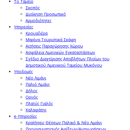
Το Ταμείο
Σκοπός
Διοίκηση Προσωπικό
Αρμοδιότητες
Υπηρεσίες
Κρουαζιέρα
Μαρίνα-Τουριστικά Σκάφη
Αιτήσεις Παραχώρησης Χώρου
Ασφάλεια Λιμενικών Εγκαταστάσεων
Σχέδιο Διαχείρισης Αποβλήτων Πλοίων του
Δημοτικού Λιμενικού Ταμείου Μυκόνου
Υποδομές
Νέο Λιμάνι
Παλιό Λιμάνι
Δήλος
Ορνός
Πλατύς Γιαλός
Καλαφάτης
e-Υπηρεσίες
Κρατήσεις Θέσεων Παλαιό & Νέο Λιμάνι
Προγραμματισμός Αφίξεων/Αναχωρήσεων