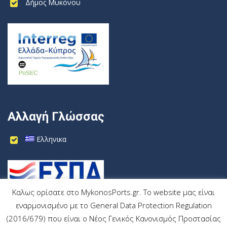
Δήμος Μυκόνου
Αλλαγή Γλώσσας
Ελληνικα
Καλως ορίσατε στο MykonosPorts.gr. Το website μας είναι
εναρμονισμένο με το General Data Protection Regulation
(2016/679) που είναι ο Νέος Γενικός Κανονισμός Προστασίας